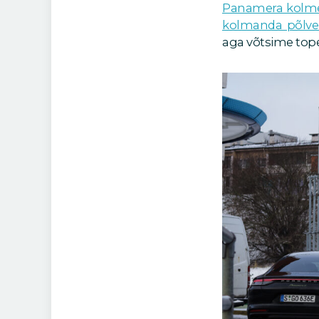
Panamera kolme
kolmanda põlve 
aga võtsime tope