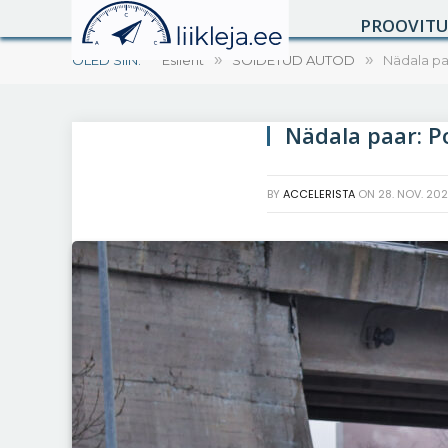
PROOVIT
OLED SIIN:
Esileht
»
SÕIDETUD AUTOD
»
Nädala pa
Nädala paar: P
BY
ACCELERISTA
ON
28. NOV. 20