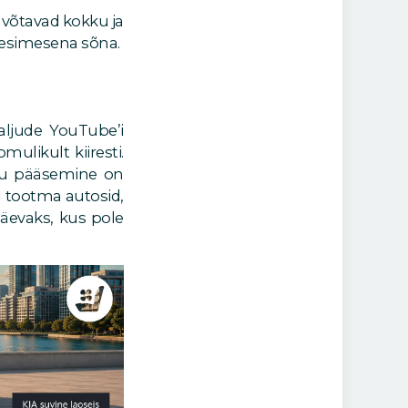
 võtavad kokku ja
 esimesena sõna.
ljude YouTube’i
mulikult kiiresti.
hu pääsemine on
ud tootma autosid,
päevaks, kus pole