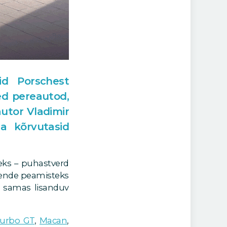
id Porschest
ed pereautod,
utor Vladimir
ja kõrvutasid
eks – puhastverd
nende peamisteks
g samas lisanduv
urbo GT
,
Macan
,