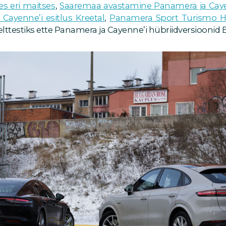
s eri maitses
,
Saaremaa avastamine Panamera ja Cayen
Cayenne’i esitlus Kreetal
,
Panamera Sport Turismo Ho
lttestiks ette Panamera ja Cayenne’i hübriidversioonid E