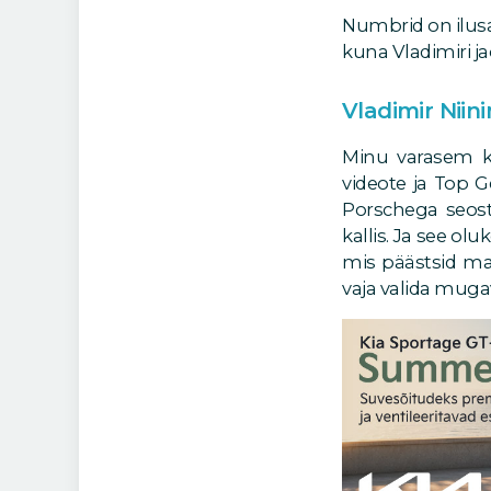
Numbrid on ilusa
kuna Vladimiri j
Vladimir Niin
Minu varasem k
videote ja Top Ge
Porschega seos
kallis. Ja see ol
mis päästsid mar
vaja valida mugav