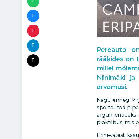
Pereauto on
rääkides on 
millel mõlem
Niinimäki ja
arvamusi.
Nagu ennegi kir
sportautod ja p
argumentideks o
praktilisus, mis 
Erinevatest kas