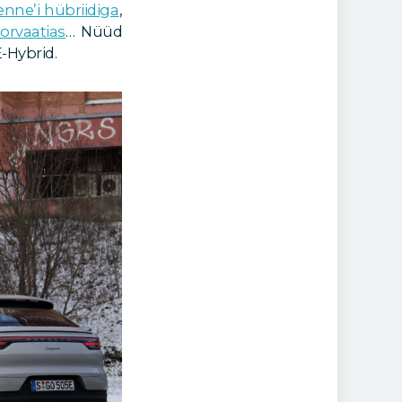
ne’i hübriidiga
,
rvaatias
… Nüüd
-Hybrid.