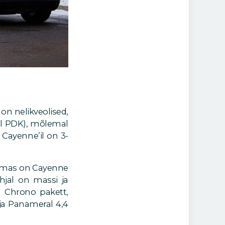
on nelikveolised,
ral PDK), mõlemal
 Cayenne’il on 3-
Samas on Cayenne
hjal on massi ja
t Chrono pakett,
1 ja Panameral 4,4