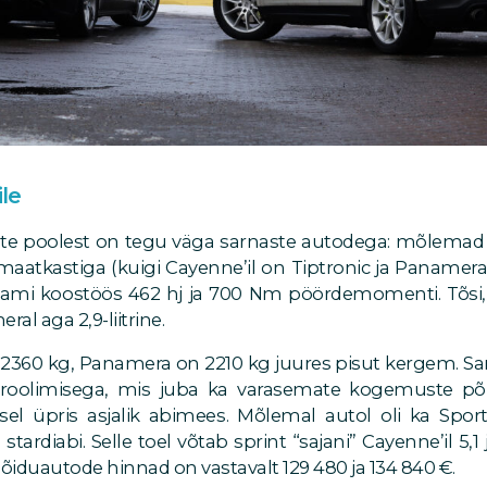
ile
jate poolest on tegu väga sarnaste autodega: mõlemad 
maatkastiga (kuigi Cayenne’il on Tiptronic ja Paname
ajami koostöös 462 hj ja 700 Nm pöördemomenti. Tõsi,
eral aga 2,9-liitrine.
2360 kg, Panamera on 2210 kg juures pisut kergem. 
kroolimisega, mis juba ka varasemate kogemuste põ
sel üpris asjalik abimees. Mõlemal autol oli ka Spor
tardiabi. Selle toel võtab sprint “sajani” Cayenne’il 5,
sõiduautode hinnad on vastavalt 129 480 ja 134 840 €.