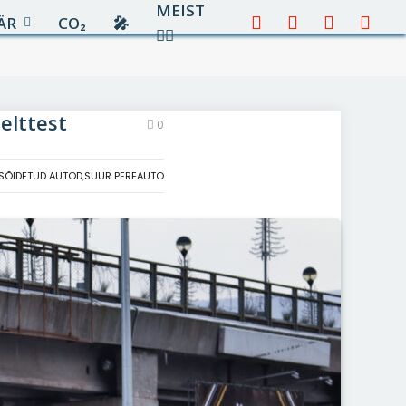
MEIST
ÄR
CO₂
🎤︎︎
Facebook
X
Instagram
YouTu
✍🏻
(Twitter)
elttest
0
SÕIDETUD AUTOD
,
SUUR PEREAUTO