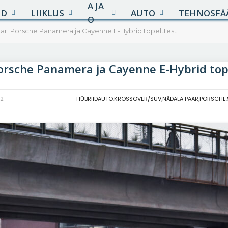
A JA
UD
LIIKLUS
AUTO
TEHNOSFÄ
O
ar: Porsche Panamera ja Cayenne E-Hybrid topelttest
orsche Panamera ja Cayenne E-Hybrid top
22
HÜBRIIDAUTO
,
KROSSOVER/SUV
,
NÄDALA PAAR
,
PORSCHE
,