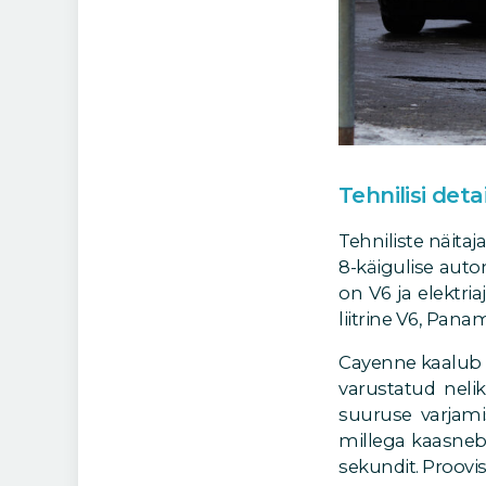
Tehnilisi deta
Tehniliste näita
8-käigulise auto
on V6 ja elektri
liitrine V6, Panam
Cayenne kaalub 
varustatud neli
suuruse varjami
millega kaasneb s
sekundit. Proovi