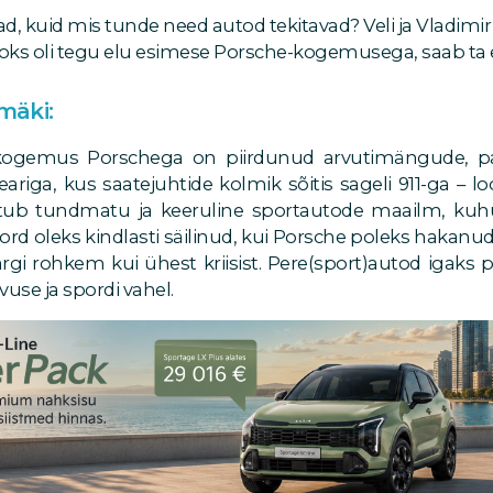
d, kuid mis tunde need autod tekitavad? Veli ja Vladimir
aoks oli tegu elu esimese Porsche-kogemusega, saab ta
imäki:
ogemus Porschega on piirdunud arvutimängude, pa
ariga, kus saatejuhtide kolmik sõitis sageli 911-ga – loo
tub tundmatu ja keeruline sportautode maailm, ku
ukord oleks kindlasti säilinud, kui Porsche poleks hakan
gi rohkem kui ühest kriisist. Pere(sport)autod igaks 
use ja spordi vahel.