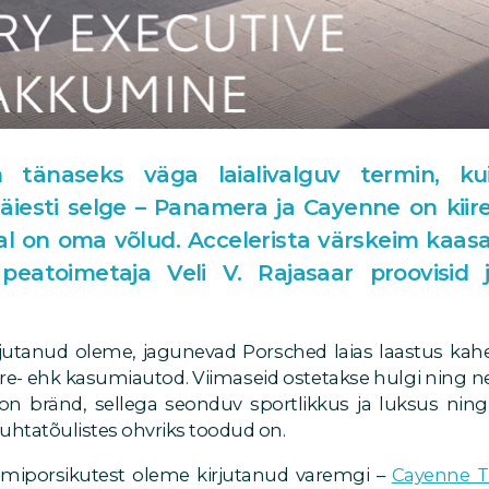
 tänaseks väga laialivalguv termin, ku
täiesti selge – Panamera ja Cayenne on kiir
al on oma võlud. Accelerista värskeim kaasa
 peatoimetaja Veli V. Rajasaar proovisid 
jutanud oleme, jagunevad Porsched laias laastus kah
ere- ehk kasumiautod. Viimaseid ostetakse hulgi ning 
n bränd, sellega seonduv sportlikkus ja luksus nin
puhtatõulistes ohvriks toodud on.
umiporsikutest oleme kirjutanud varemgi –
Cayenne T