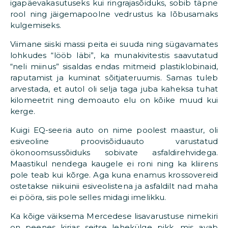
igapäevakasutuseks kui ringrajasõiduks, sobib täpne
rool ning jäigemapoolne vedrustus ka lõbusamaks
kulgemiseks.
Viimane siiski massi peita ei suuda ning sügavamates
lohkudes “lööb läbi”, ka munakivitestis saavutatud
“neli miinus” sisaldas endas mitmeid plastiklobinaid,
raputamist ja kuminat sõitjateruumis. Samas tuleb
arvestada, et autol oli selja taga juba kaheksa tuhat
kilomeetrit ning demoauto elu on kõike muud kui
kerge.
Kuigi EQ-seeria auto on nime poolest maastur, oli
esiveoline proovisõiduauto varustatud
ökonoomsussõiduks sobivate asfaldirehvidega.
Maastikul nendega kaugele ei roni ning ka kliirens
pole teab kui kõrge. Aga kuna enamus krossovereid
ostetakse niikuinii esiveolistena ja asfaldilt nad maha
ei pööra, siis pole selles midagi imelikku.
Ka kõige väiksema Mercedese lisavarustuse nimekiri
on peenes kirjas seitse lehekülge pikk, mis avab