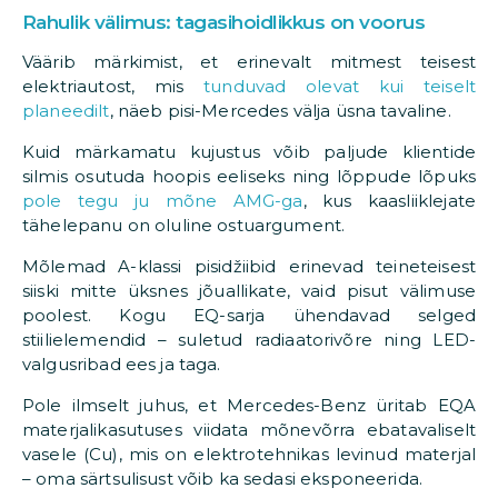
Rahulik välimus: tagasihoidlikkus on voorus
Väärib märkimist, et erinevalt mitmest teisest
elektriautost, mis
tunduvad olevat kui teiselt
planeedilt
, näeb pisi-Mercedes välja üsna tavaline.
Kuid märkamatu kujustus võib paljude klientide
silmis osutuda hoopis eeliseks ning lõppude lõpuks
pole tegu ju mõne AMG-ga
, kus kaasliiklejate
tähelepanu on oluline ostuargument.
Mõlemad A-klassi pisidžiibid erinevad teineteisest
siiski mitte üksnes jõuallikate, vaid pisut välimuse
poolest. Kogu EQ-sarja ühendavad selged
stiilielemendid – suletud radiaatorivõre ning LED-
valgusribad ees ja taga.
Pole ilmselt juhus, et Mercedes-Benz üritab EQA
materjalikasutuses viidata mõnevõrra ebatavaliselt
vasele (Cu), mis on elektrotehnikas levinud materjal
– oma särtsulisust võib ka sedasi eksponeerida.