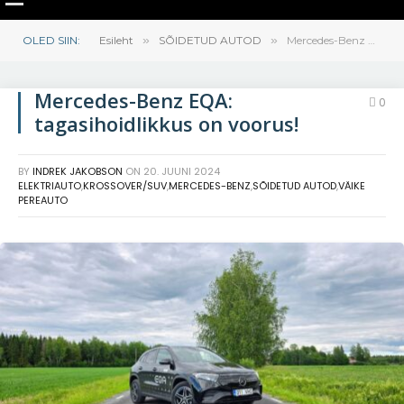
OLED SIIN:
Esileht
»
SÕIDETUD AUTOD
»
Mercedes-Benz EQA: tagasihoidlikkus on voorus!
Mercedes-Benz EQA:
0
tagasihoidlikkus on voorus!
BY
INDREK JAKOBSON
ON
20. JUUNI 2024
ELEKTRIAUTO
,
KROSSOVER/SUV
,
MERCEDES-BENZ
,
SÕIDETUD AUTOD
,
VÄIKE
PEREAUTO