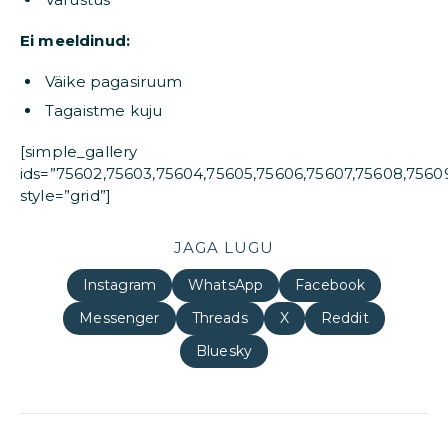
Ei meeldinud:
Väike pagasiruum
Tagaistme kuju
[simple_gallery
ids=”75602,75603,75604,75605,75606,75607,75608,75609
style=”grid”]
JAGA LUGU
Instagram
WhatsApp
Facebook
Messenger
Threads
X
Reddit
Bluesky