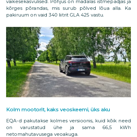
väikesekasvulised. Põhjus on madalas istmepadjas ja
kõrges põrandas, mis surub põlved lõua alla. Ka
pakiruum on vaid 340 liitrit GLA 425 vastu.
Kolm mootorit, kaks veoskeemi, üks aku
EQA-d pakutakse kolmes versioonis, kuid kõik need
on varustatud ühe ja sama 66,5 kWh
netomahutavusega veoakuga.