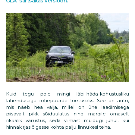
GLA särtsakas versioon
.
Kuid tegu pole mingi läbi-häda-kohustusliku
lahendusega rohepöörde toetuseks. See on auto,
mis näeb hea välja, millel on ühe laadimisega
piisavalt pikk sõiduulatus ning margile omaselt
rikkalik varustus, seda viimast muidugi juhul, kui
hinnakirjas õigesse kohta palju linnukesi teha.