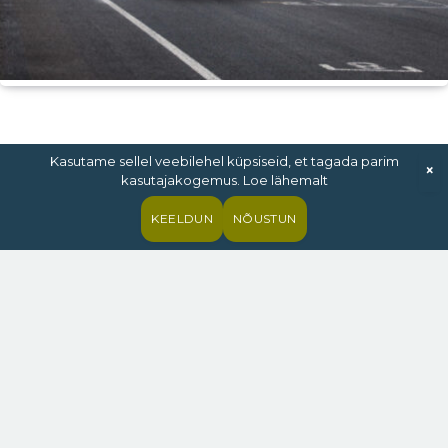
Kasutame sellel veebilehel küpsiseid, et tagada parim
×
kasutajakogemus. Loe lähemalt
KEELDUN
NÕUSTUN