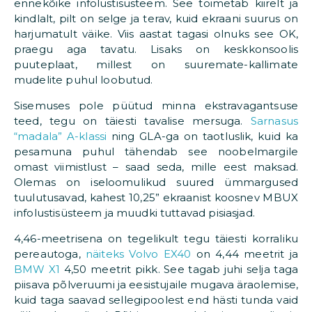
ennekõike infolustisüsteem. See toimetab kiirelt ja
kindlalt, pilt on selge ja terav, kuid ekraani suurus on
harjumatult väike. Viis aastat tagasi olnuks see OK,
praegu aga tavatu. Lisaks on keskkonsoolis
puuteplaat, millest on suuremate-kallimate
mudelite puhul loobutud.
Sisemuses pole püütud minna ekstravagantsuse
teed, tegu on täiesti tavalise mersuga.
Sarnasus
“madala” A-klassi
ning GLA-ga on taotluslik, kuid ka
pesamuna puhul tähendab see noobelmargile
omast viimistlust – saad seda, mille eest maksad.
Olemas on iseloomulikud suured ümmargused
tuulutusavad, kahest 10,25” ekraanist koosnev MBUX
infolustisüsteem ja muudki tuttavad pisiasjad.
4,46-meetrisena on tegelikult tegu täiesti korraliku
pereautoga,
näiteks Volvo EX40
on 4,44 meetrit ja
BMW X1
4,50 meetrit pikk. See tagab juhi selja taga
piisava põlveruumi ja eesistujaile mugava äraolemise,
kuid taga saavad sellegipoolest end hästi tunda vaid