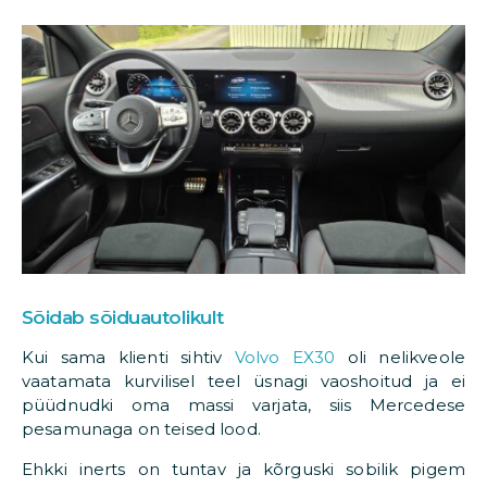
Sõidab sõiduautolikult
Kui sama klienti sihtiv
Volvo EX30
oli nelikveole
vaatamata kurvilisel teel üsnagi vaoshoitud ja ei
püüdnudki oma massi varjata, siis Mercedese
pesamunaga on teised lood.
Ehkki inerts on tuntav ja kõrguski sobilik pigem