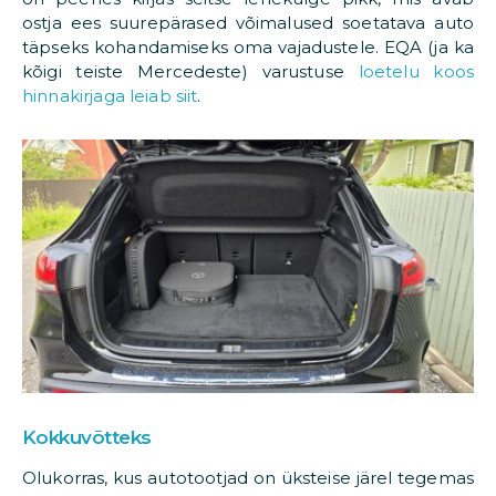
ostja ees suurepärased võimalused soetatava auto
täpseks kohandamiseks oma vajadustele. EQA (ja ka
kõigi teiste Mercedeste) varustuse
loetelu koos
hinnakirjaga leiab siit
.
Kokkuvõtteks
Olukorras, kus autotootjad on üksteise järel tegemas