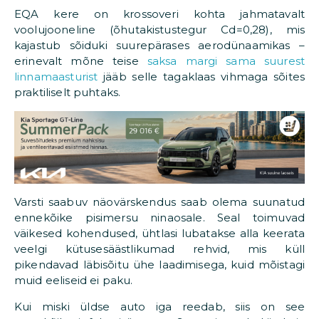
EQA kere on krossoveri kohta jahmatavalt
voolujooneline (õhutakistustegur Cd=0,28), mis
kajastub sõiduki suurepärases aerodünaamikas –
erinevalt mõne teise
saksa margi sama suurest
linnamaasturist
jääb selle tagaklaas vihmaga sõites
praktiliselt puhtaks.
Varsti saabuv näovärskendus saab olema suunatud
ennekõike pisimersu ninaosale. Seal toimuvad
väikesed kohendused, ühtlasi lubatakse alla keerata
veelgi kütusesäästlikumad rehvid, mis küll
pikendavad läbisõitu ühe laadimisega, kuid mõistagi
muid eeliseid ei paku.
Kui miski üldse auto iga reedab, siis on see