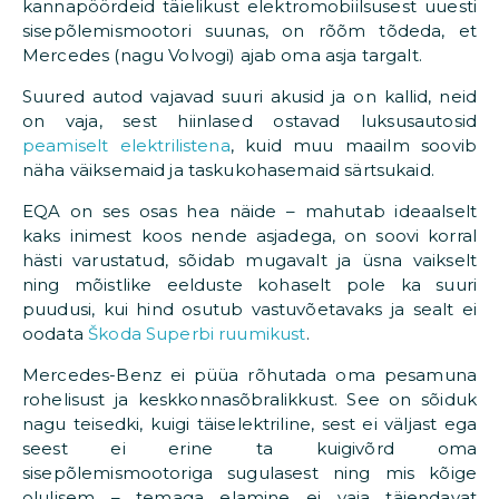
kannapöördeid täielikust elektromobiilsusest uuesti
sisepõlemismootori suunas, on rõõm tõdeda, et
Mercedes (nagu Volvogi) ajab oma asja targalt.
Suured autod vajavad suuri akusid ja on kallid, neid
on vaja, sest hiinlased ostavad luksusautosid
peamiselt elektrilistena
, kuid muu maailm soovib
näha väiksemaid ja taskukohasemaid särtsukaid.
EQA on ses osas hea näide – mahutab ideaalselt
kaks inimest koos nende asjadega, on soovi korral
hästi varustatud, sõidab mugavalt ja üsna vaikselt
ning mõistlike eelduste kohaselt pole ka suuri
puudusi, kui hind osutub vastuvõetavaks ja sealt ei
oodata
Škoda Superbi ruumikust
.
Mercedes-Benz ei püüa rõhutada oma pesamuna
rohelisust ja keskkonnasõbralikkust. See on sõiduk
nagu teisedki, kuigi täiselektriline, sest ei väljast ega
seest ei erine ta kuigivõrd oma
sisepõlemismootoriga sugulasest ning mis kõige
olulisem – temaga elamine ei vaja täiendavat