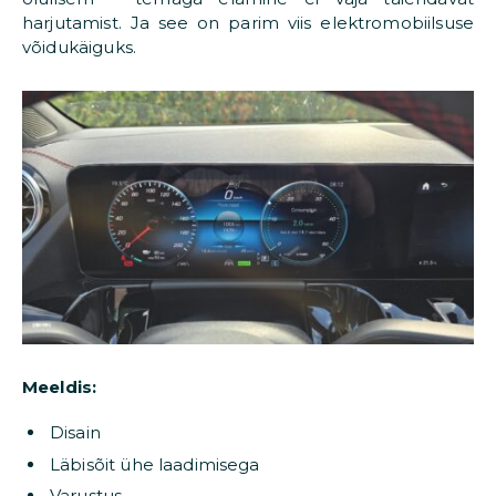
harjutamist. Ja see on parim viis elektromobiilsuse
võidukäiguks.
Meeldis:
Disain
Läbisõit ühe laadimisega
Varustus