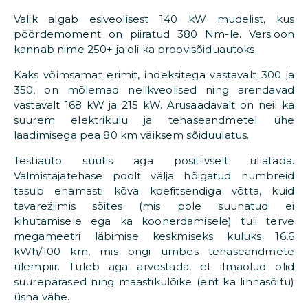
Valik algab esiveolisest 140 kW mudelist, kus
pöördemoment on piiratud 380 Nm-le. Versioon
kannab nime 250+ ja oli ka proovisõiduautoks.
Kaks võimsamat erimit, indeksitega vastavalt 300 ja
350, on mõlemad nelikveolised ning arendavad
vastavalt 168 kW ja 215 kW. Arusaadavalt on neil ka
suurem elektrikulu ja tehaseandmetel ühe
laadimisega pea 80 km väiksem sõiduulatus.
Testiauto suutis aga positiivselt üllatada.
Valmistajatehase poolt välja hõigatud numbreid
tasub enamasti kõva koefitsendiga võtta, kuid
tavarežiimis sõites (mis pole suunatud ei
kihutamisele ega ka koonerdamisele) tuli terve
megameetri läbimise keskmiseks kuluks 16,6
kWh/100 km, mis ongi umbes tehaseandmete
ülempiir. Tuleb aga arvestada, et ilmaolud olid
suurepärased ning maastikulõike (ent ka linnasõitu)
üsna vähe.