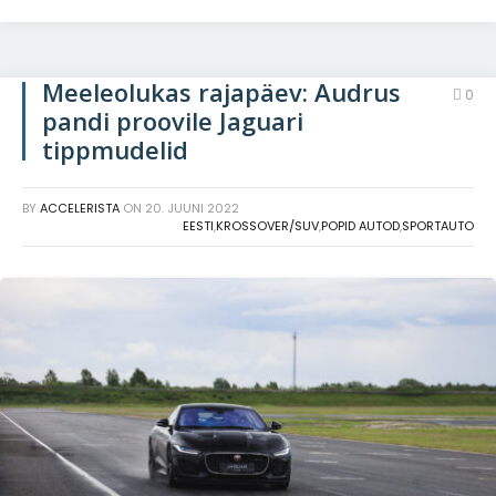
Meeleolukas rajapäev: Audrus
0
pandi proovile Jaguari
tippmudelid
BY
ACCELERISTA
ON
20. JUUNI 2022
EESTI
,
KROSSOVER/SUV
,
POPID AUTOD
,
SPORTAUTO