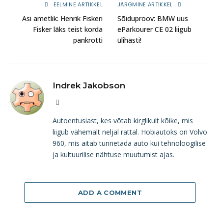
EELMINE ARTIKKEL
JÄRGMINE ARTIKKEL
Asi ametlik: Henrik Fiskeri
Sõiduproov: BMW uus
Fisker läks teist korda
eParkourer CE 02 liigub
pankrotti
ülihästi!
Indrek Jakobson
Website
Autoentusiast, kes võtab kirglikult kõike, mis
liigub vähemalt neljal rattal. Hobiautoks on Volvo
960, mis aitab tunnetada auto kui tehnoloogilise
ja kultuurilise nähtuse muutumist ajas.
ADD A COMMENT