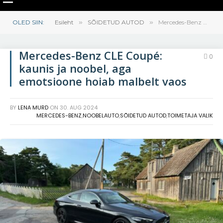
OLED SIIN:
Esileht
»
SÕIDETUD AUTOD
»
Mercedes-Benz CLE Coupé: kaunis ja noobel, aga emotsioone hoiab malbelt vaos
Mercedes-Benz CLE Coupé:
0
kaunis ja noobel, aga
emotsioone hoiab malbelt vaos
BY
LENA MURD
ON
30. AUG 2024
MERCEDES-BENZ
,
NOOBELAUTO
,
SÕIDETUD AUTOD
,
TOIMETAJA VALIK