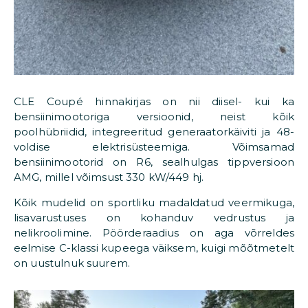
CLE Coupé hinnakirjas on nii diisel- kui ka
bensiinimootoriga versioonid, neist kõik
poolhübriidid, integreeritud generaatorkäiviti ja 48-
voldise elektrisüsteemiga. Võimsamad
bensiinimootorid on R6, sealhulgas tippversioon
AMG, millel võimsust 330 kW/449 hj.
Kõik mudelid on sportliku madaldatud veermikuga,
lisavarustuses on kohanduv vedrustus ja
nelikroolimine. Pöörderaadius on aga võrreldes
eelmise C-klassi kupeega väiksem, kuigi mõõtmetelt
on uustulnuk suurem.