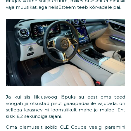
Mugav vaikne sõitjateruum, milles otseselt ei olekski
vaja muusikat, aga helisüsteem teeb kõrvadele pai.
Ja kui siis liiklusvoog lõpuks su eest oma teed
voogab ja otsustad pisut gaasipedaalile vajutada, on
sellega kaasnev nii loomulikult mahe ja malbe. Ent
siiski 6,2 sekundiga sajani.
Oma olemuselt sobib CLE Coupe veelgi paremini