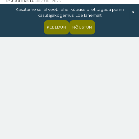
BY
ACCELERISTA
ON
7. OKT 2025
FOTO JA VIDEO
,
SPORTAUTO
,
TOIMETAJA VALIK
Kasutame sellel veebilehel küpsiseid, et tagada parim
×
kasutajakogemus. Loe lähemalt
KEELDUN
NÕUSTUN