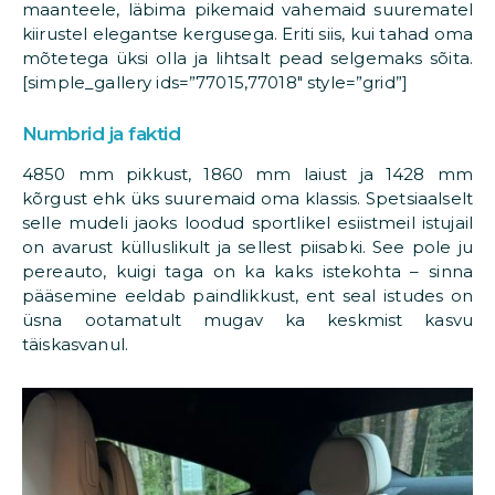
maanteele, läbima pikemaid vahemaid suurematel
kiirustel elegantse kergusega. Eriti siis, kui tahad oma
mõtetega üksi olla ja lihtsalt pead selgemaks sõita.
[simple_gallery ids=”77015,77018″ style=”grid”]
Numbrid ja faktid
4850 mm pikkust, 1860 mm laiust ja 1428 mm
kõrgust ehk üks suuremaid oma klassis. Spetsiaalselt
selle mudeli jaoks loodud sportlikel esiistmeil istujail
on avarust külluslikult ja sellest piisabki. See pole ju
pereauto, kuigi taga on ka kaks istekohta – sinna
pääsemine eeldab paindlikkust, ent seal istudes on
üsna ootamatult mugav ka keskmist kasvu
täiskasvanul.