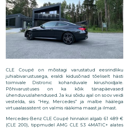
CLE Coupé on mõistagi varustatud eesrindliku
juhiabivarustusega, eraldi kiidusõnad tõeliselt hästi
toimivale Distronic kohanduvale kiirushoidjale.
Põhivarustuses on ka kõik tänapäevased
ühenduvuslahendused. Ja kui sõidu ajal on soov veidi
vestelda, siis “Hey, Mercedes” ja malbe häälega
virtuaalassistent on valmis rääkima maast ja ilmast.
Mercedes-Benz CLE Coupé hinnakiri algab 61 489 €
(CLE 200), tippmudel AMG CLE 53 4MATIC+ alates