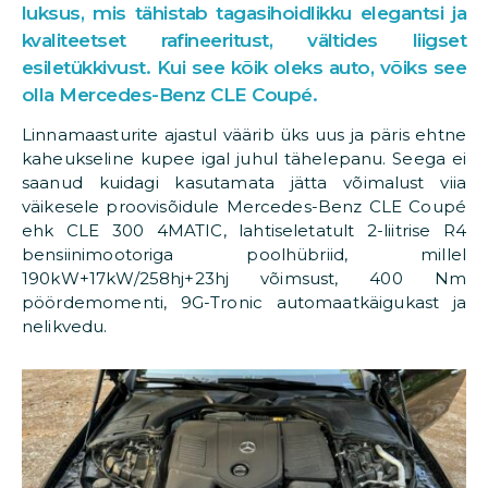
luksus, mis tähistab tagasihoidlikku elegantsi ja
kvaliteetset rafineeritust, vältides liigset
esiletükkivust. Kui see kõik oleks auto, võiks see
olla Mercedes-Benz CLE Coupé.
Linnamaasturite ajastul väärib üks uus ja päris ehtne
kaheukseline kupee igal juhul tähelepanu. Seega ei
saanud kuidagi kasutamata jätta võimalust viia
väikesele proovisõidule Mercedes-Benz CLE Coupé
ehk CLE 300 4MATIC, lahtiseletatult 2-liitrise R4
bensiinimootoriga poolhübriid, millel
190kW+17kW/258hj+23hj võimsust, 400 Nm
pöördemomenti, 9G-Tronic automaatkäigukast ja
nelikvedu.