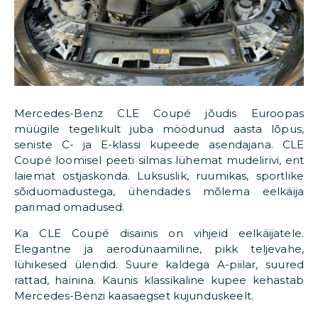
Mercedes-Benz CLE Coupé jõudis Euroopas
müügile tegelikult juba möödunud aasta lõpus,
seniste C- ja E-klassi kupeede asendajana. CLE
Coupé loomisel peeti silmas lühemat mudelirivi, ent
laiemat ostjaskonda. Luksuslik, ruumikas, sportlike
sõiduomadustega, ühendades mõlema eelkäija
parimad omadused.
Ka CLE Coupé disainis on vihjeid eelkäijatele.
Elegantne ja aerodünaamiline, pikk teljevahe,
lühikesed ülendid. Suure kaldega A-piilar, suured
rattad, hainina. Kaunis klassikaline kupee kehastab
Mercedes-Benzi kaasaegset kujunduskeelt.