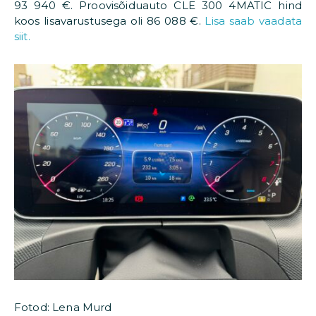
93 940 €. Proovisõiduauto CLE 300 4MATIC hind
koos lisavarustusega oli 86 088 €.
Lisa saab vaadata
siit.
Fotod: Lena Murd