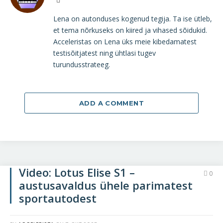
Lena on autonduses kogenud tegija. Ta ise ütleb,
et tema nõrkuseks on kiired ja vihased sõidukid.
Acceleristas on Lena üks meie kibedamatest
testisõitjatest ning ühtlasi tugev
turundusstrateeg.
ADD A COMMENT
Video: Lotus Elise S1 –
0
austusavaldus ühele parimatest
sportautodest