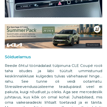
Sõiduelamus
Reede õhtul töönädalast tülpinuna CLE Coupé rooli
taha istudes ja läbi tüütult ummistunud
kesklinnaliikluse kulgedes tulvas vähehaaval hinge…
rahu. See tunne oli veidi ootamatu.
Stressileevendussüsteeme teadupärast veel ei
pakuta, kuigi nõudlust ju oleks. Aga see mercedeslik
juhitavus, kus kõik on omal kohal. Juhiabilised, mis
oma vaikeseadeski lihtsalt toetavad ja ei tänita.