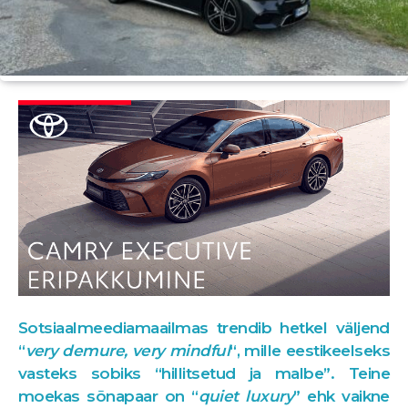
Sotsiaalmeediamaailmas trendib hetkel väljend
“
very demure, very mindful
“, mille eestikeelseks
vasteks sobiks “hillitsetud ja malbe”. Teine
moekas sõnapaar on “
quiet luxury
” ehk vaikne