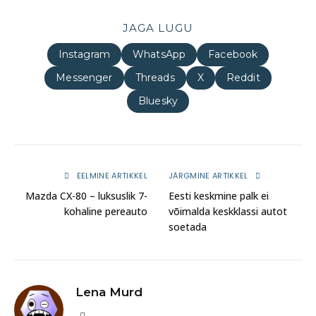
JAGA LUGU
Instagram
WhatsApp
Facebook
Messenger
Threads
X
Reddit
Bluesky
EELMINE ARTIKKEL
JÄRGMINE ARTIKKEL
Mazda CX-80 – luksuslik 7-
Eesti keskmine palk ei
kohaline pereauto
võimalda keskklassi autot
soetada
Lena Murd
Website