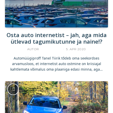
Osta auto internetist – jah, aga mida
ütlevad tagumikutunne ja naine!?
AUTOR
TANEL TIIRIK
5. APR 2020
Automüügiproff Tanel Tiirik tõdeb oma seekordses
arvamusloos, et internetist auto ostmine on kriisiajal
kahtlemata võimalus oma plaaniga edasi minna, aga…