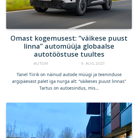
Omast kogemusest: “väikese puust
linna” automüüja globaalse
autotööstuse tuultes
AUTOR
TANEL TIIRIK
9. AUG 2021
Tanel Tiirik on näinud autode müügi ja teeninduse
argipäevast palet iga nurga alt: “väikeses puust linnas”
Tartus on autoesindus, mis…