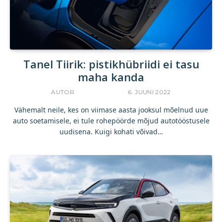
Tanel Tiirik: pistikhübriidi ei tasu
maha kanda
AUTOR
TANEL TIIRIK
6. JUUNI 2022
Vähemalt neile, kes on viimase aasta jooksul mõelnud uue
auto soetamisele, ei tule rohepöörde mõjud autotööstusele
uudisena. Kuigi kohati võivad…