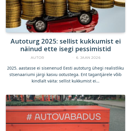
Autoturg 2025: sellist kukkumist ei
näinud ette isegi pessimistid
AUTOR
TANEL TIIRIK
6. JAAN 2026
2025. aastasse ei sisenenud Eesti autoturg ühegi realistliku
stsenaariumi järgi kasvu ootustega. Ent tagantjärele võib
kindlalt väita: sellist kukkumist ei…