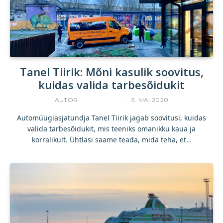
Tanel Tiirik: Mõni kasulik soovitus,
kuidas valida tarbesõidukit
AUTOR
TANEL TIIRIK
5. MAI 2020
Automüügiasjatundja Tanel Tiirik jagab soovitusi, kuidas
valida tarbesõidukit, mis teeniks omanikku kaua ja
korralikult. Ühtlasi saame teada, mida teha, et…