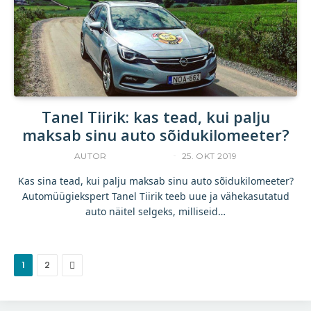
Tanel Tiirik: kas tead, kui palju
maksab sinu auto sõidukilomeeter?
AUTOR
TANEL TIIRIK
25. OKT 2019
Kas sina tead, kui palju maksab sinu auto sõidukilomeeter?
Automüügiekspert Tanel Tiirik teeb uue ja vähekasutatud
auto näitel selgeks, milliseid…
Järgmine
1
2