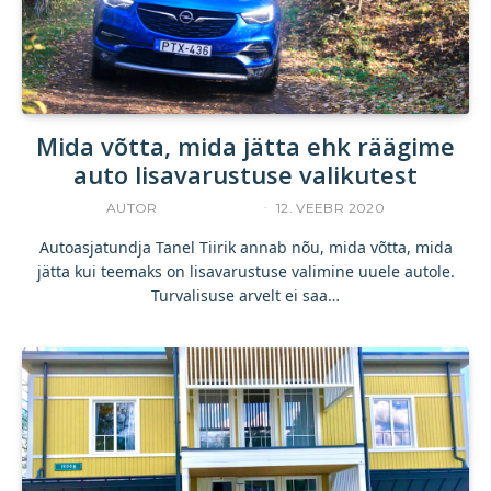
Mida võtta, mida jätta ehk räägime
auto lisavarustuse valikutest
AUTOR
TANEL TIIRIK
12. VEEBR 2020
Autoasjatundja Tanel Tiirik annab nõu, mida võtta, mida
jätta kui teemaks on lisavarustuse valimine uuele autole.
Turvalisuse arvelt ei saa…