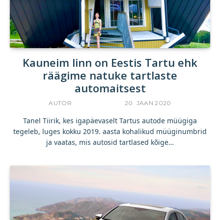
Kauneim linn on Eestis Tartu ehk
räägime natuke tartlaste
automaitsest
AUTOR
TANEL TIIRIK
20. JAAN 2020
Tanel Tiirik, kes igapäevaselt Tartus autode müügiga
tegeleb, luges kokku 2019. aasta kohalikud müüginumbrid
ja vaatas, mis autosid tartlased kõige…