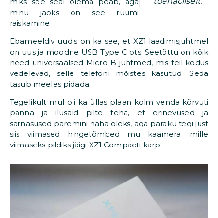
tõenäoliselt.
miks see seal olema peab, aga
minu jaoks on see ruumi
raiskamine.
Ebameeldiv uudis on ka see, et XZ1 laadimisjuhtmel
on uus ja moodne USB Type C ots. Seetõttu on kõik
need universaalsed Micro-B juhtmed, mis teil kodus
vedelevad, selle telefoni mõistes kasutud. Seda
tasub meeles pidada.
Tegelikult mul oli ka üllas plaan kolm venda kõrvuti
panna ja ilusaid pilte teha, et erinevused ja
sarnasused paremini näha oleks, aga paraku tegi just
siis viimased hingetõmbed mu kaamera, mille
viimaseks pildiks jäigi XZ1 Compacti karp.