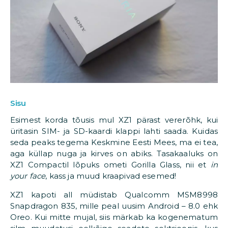
Sisu
Esimest korda tõusis mul XZ1 pärast vererõhk, kui
üritasin SIM- ja SD-kaardi klappi lahti saada. Kuidas
seda peaks tegema Keskmine Eesti Mees, ma ei tea,
aga küllap nuga ja kirves on abiks. Tasakaaluks on
XZ1 Compactil lõpuks ometi Gorilla Glass, nii et
in
your face
, kass ja muud kraapivad esemed!
XZ1 kapoti all müdistab Qualcomm MSM8998
Snapdragon 835, mille peal uusim Android – 8.0 ehk
Oreo. Kui mitte mujal, siis märkab ka kogenematum