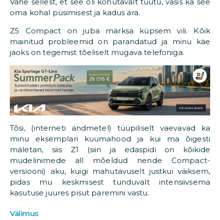
Vähe sellest, et see oli kohutavalt tüütu, väsis ka see
oma kohal püsimisest ja kadus ära.
Z5 Compact on juba märksa küpsem vili. Kõik
mainitud probleemid on parandatud ja minu käe
jaoks on tegemist tõeliselt mugava telefoniga.
Tõsi, (interneti andmetel) tüüpiliselt vaevavad ka
minu eksemplari kuumahood ja kui ma õigesti
mäletan, siis Z1 (siin ja edaspidi on kõikide
mudelinimede all mõeldud nende Compact-
versiooni) aku, kuigi mahutavuselt justkui väiksem,
pidas mu keskmisest tunduvalt intensiivsema
kasutuse juures pisut paremini vastu.
Välimus