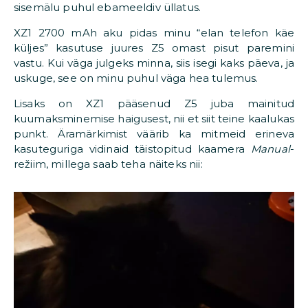
sisemälu puhul ebameeldiv üllatus.
XZ1 2700 mAh aku pidas minu “elan telefon käe
küljes” kasutuse juures Z5 omast pisut paremini
vastu. Kui väga julgeks minna, siis isegi kaks päeva, ja
uskuge, see on minu puhul väga hea tulemus.
Lisaks on XZ1 pääsenud Z5 juba mainitud
kuumaksminemise haigusest, nii et siit teine kaalukas
punkt. Äramärkimist väärib ka mitmeid erineva
kasuteguriga vidinaid täistopitud kaamera
Manual
-
režiim, millega saab teha näiteks nii: