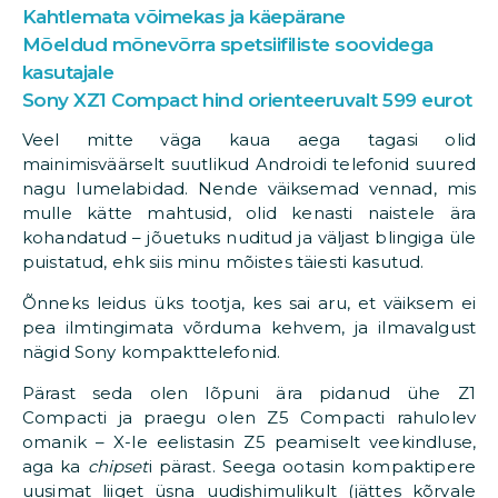
Kahtlemata võimekas ja käepärane
Mõeldud mõnevõrra spetsiifiliste soovidega
kasutajale
Sony XZ1 Compact hind orienteeruvalt 599 eurot
Veel mitte väga kaua aega tagasi olid
mainimisväärselt suutlikud Androidi telefonid suured
nagu lumelabidad. Nende väiksemad vennad, mis
mulle kätte mahtusid, olid kenasti naistele ära
kohandatud – jõuetuks nuditud ja väljast blingiga üle
puistatud, ehk siis minu mõistes täiesti kasutud.
Õnneks leidus üks tootja, kes sai aru, et väiksem ei
pea ilmtingimata võrduma kehvem, ja ilmavalgust
nägid Sony kompakttelefonid.
Pärast seda olen lõpuni ära pidanud ühe Z1
Compacti ja praegu olen Z5 Compacti rahulolev
omanik – X-le eelistasin Z5 peamiselt veekindluse,
aga ka
chipset
i pärast. Seega ootasin kompaktipere
uusimat liiget üsna uudishimulikult (jättes kõrvale