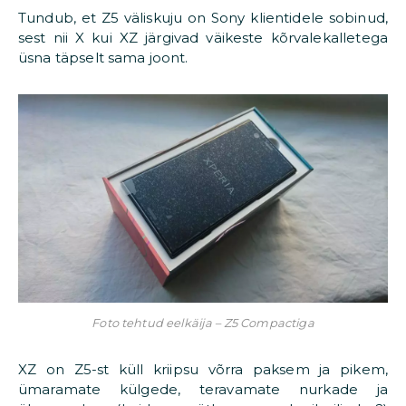
Tundub, et Z5 väliskuju on Sony klientidele sobinud,
sest nii X kui XZ järgivad väikeste kõrvalekalletega
üsna täpselt sama joont.
Foto tehtud eelkäija – Z5 Compactiga
XZ on Z5-st küll kriipsu võrra paksem ja pikem,
ümaramate külgede, teravamate nurkade ja