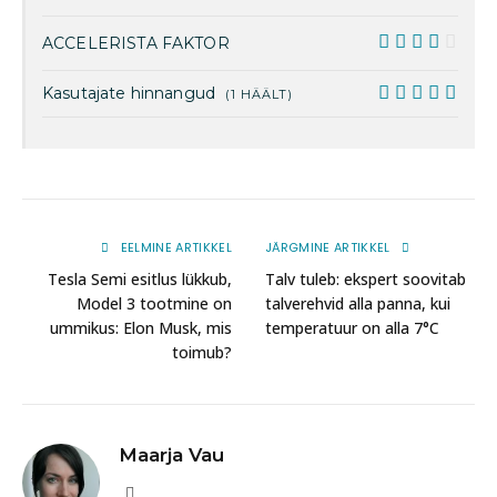
4
ACCELERISTA FAKTOR
8
Kasutajate hinnangud
(
1
HÄÄLT)
10
EELMINE ARTIKKEL
JÄRGMINE ARTIKKEL
Tesla Semi esitlus lükkub,
Talv tuleb: ekspert soovitab
Model 3 tootmine on
talverehvid alla panna, kui
ummikus: Elon Musk, mis
temperatuur on alla 7°C
toimub?
Maarja Vau
Website