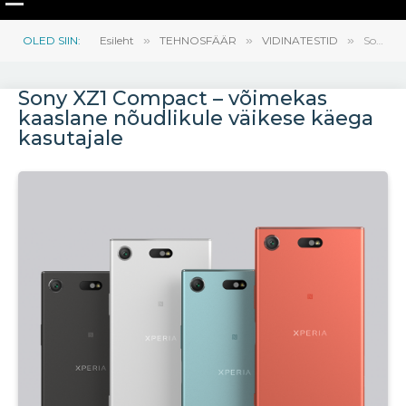
OLED SIIN:
Esileht
»
TEHNOSFÄÄR
»
VIDINATESTID
»
Sony XZ1 Compact – võimekas kaaslane nõudlikule väikese käega kasutajale
Sony XZ1 Compact – võimekas
kaaslane nõudlikule väikese käega
kasutajale