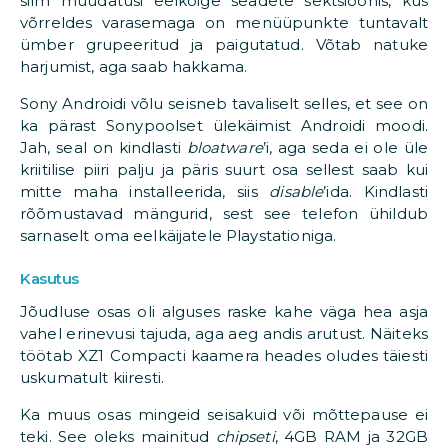
silm muudatusi eelkõige seadete sektsioonis, kus
võrreldes varasemaga on menüüpunkte tuntavalt
ümber grupeeritud ja paigutatud. Võtab natuke
harjumist, aga saab hakkama.
Sony Androidi võlu seisneb tavaliselt selles, et see on
ka pärast Sonypoolset ülekäimist Androidi moodi.
Jah, seal on kindlasti
bloatware
’i, aga seda ei ole üle
kriitilise piiri palju ja päris suurt osa sellest saab kui
mitte maha installeerida, siis
disable
’ida. Kindlasti
rõõmustavad mängurid, sest see telefon ühildub
sarnaselt oma eelkäijatele Playstationiga.
Kasutus
Jõudluse osas oli alguses raske kahe väga hea asja
vahel erinevusi tajuda, aga aeg andis arutust. Näiteks
töötab XZ1 Compacti kaamera heades oludes täiesti
uskumatult kiiresti.
Ka muus osas mingeid seisakuid või mõttepause ei
teki. See oleks mainitud
chipseti
, 4GB RAM ja 32GB