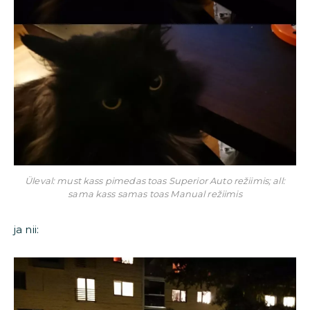
Üleval: must kass pimedas toas Superior Auto režiimis; all:
sama kass samas toas Manual režiimis
ja nii: