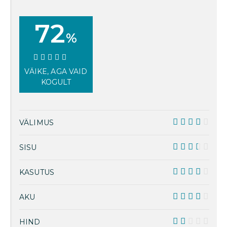
72
%
72%
VÄIKE, AGA VAID
KOGULT
VÄLIMUS
8.5
SISU
7
KASUTUS
7.5
AKU
8
HIND