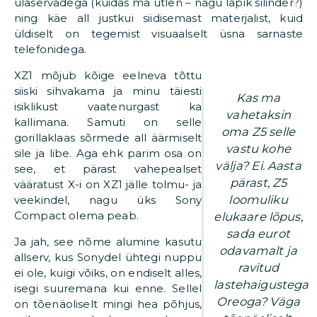
ülaservadega (kuidas ma ütlen – nagu lapik silinder?)
ning käe all justkui siidisemast materjalist, kuid
üldiselt on tegemist visuaalselt üsna sarnaste
telefonidega.
XZ1 mõjub kõige eelneva tõttu
siiski sihvakama ja minu täiesti
Kas ma
isiklikust vaatenurgast ka
vahetaksin
kallimana. Samuti on selle
oma Z5 selle
gorillaklaas sõrmede all äärmiselt
vastu kohe
sile ja libe. Aga ehk parim osa on
välja? Ei. Aasta
see, et pärast vahepealset
pärast, Z5
vääratust X-i on XZ1 jälle tolmu- ja
loomuliku
veekindel, nagu üks Sony
Compact olema peab.
elukaare lõpus,
sada eurot
Ja jah, see nõme alumine kasutu
odavamalt ja
allserv, kus Sonydel ühtegi nuppu
ravitud
ei ole, kuigi võiks, on endiselt alles,
lastehaigustega
isegi suuremana kui enne. Sellel
Oreoga? Väga
on tõenäoliselt mingi hea põhjus,