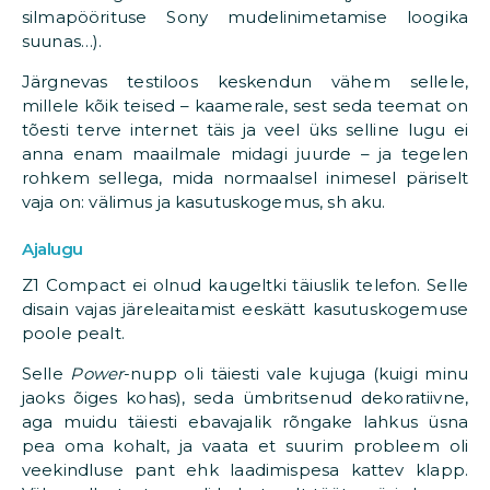
silmapöörituse Sony mudelinimetamise loogika
suunas…).
Järgnevas testiloos keskendun vähem sellele,
millele kõik teised – kaamerale, sest seda teemat on
tõesti terve internet täis ja veel üks selline lugu ei
anna enam maailmale midagi juurde – ja tegelen
rohkem sellega, mida normaalsel inimesel päriselt
vaja on: välimus ja kasutuskogemus, sh aku.
Ajalugu
Z1 Compact ei olnud kaugeltki täiuslik telefon. Selle
disain vajas järeleaitamist eeskätt kasutuskogemuse
poole pealt.
Selle
Power
-nupp oli täiesti vale kujuga (kuigi minu
jaoks õiges kohas), seda ümbritsenud dekoratiivne,
aga muidu täiesti ebavajalik rõngake lahkus üsna
pea oma kohalt, ja vaata et suurim probleem oli
veekindluse pant ehk laadimispesa kattev klapp.