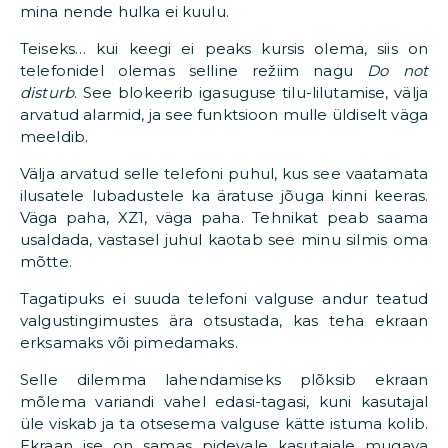
mina nende hulka ei kuulu.
Teiseks… kui keegi ei peaks kursis olema, siis on
telefonidel olemas selline režiim nagu
Do not
disturb
. See blokeerib igasuguse tilu-lilutamise, välja
arvatud alarmid, ja see funktsioon mulle üldiselt väga
meeldib.
Välja arvatud selle telefoni puhul, kus see vaatamata
ilusatele lubadustele ka äratuse jõuga kinni keeras.
Väga paha, XZ1, väga paha. Tehnikat peab saama
usaldada, vastasel juhul kaotab see minu silmis oma
mõtte.
Tagatipuks ei suuda telefoni valguse andur teatud
valgustingimustes ära otsustada, kas teha ekraan
erksamaks või pimedamaks.
Selle dilemma lahendamiseks plõksib ekraan
mõlema variandi vahel edasi-tagasi, kuni kasutajal
üle viskab ja ta otsesema valguse kätte istuma kolib.
Ekraan ise on samas pidevale kasutajale mugava