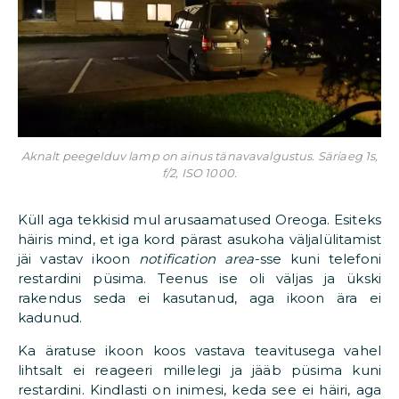
Aknalt peegelduv lamp on ainus tänavavalgustus. Säriaeg 1s,
f/2, ISO 1000.
Küll aga tekkisid mul arusaamatused Oreoga. Esiteks
häiris mind, et iga kord pärast asukoha väljalülitamist
jäi vastav ikoon
notification area
-sse kuni telefoni
restardini püsima. Teenus ise oli väljas ja ükski
rakendus seda ei kasutanud, aga ikoon ära ei
kadunud.
Ka äratuse ikoon koos vastava teavitusega vahel
lihtsalt ei reageeri millelegi ja jääb püsima kuni
restardini. Kindlasti on inimesi, keda see ei häiri, aga