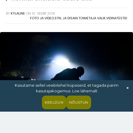
BY
KYLALINE
ON
10. VEEBR 2019
FOTO JA VIDEO
,
STIIL JA DISAIN
,
TOIMETAJA VALIK
,
VIDINATESTID
Kasutame sellel veebilehel küpsiseid, et tagada parim
×
kasutajakogemus. Loe lähemalt
KEELDUN
NÕUSTUN