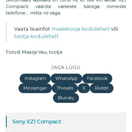
Compacti väärilisi väikeste kätega inimeste
telefone… mitte nii väga.
Vaata lisainfot
maaletooja kodulehelt
või
tootja kodulehelt
Fotod: Maarja Vau, tootja
JAGA LUGU
Instagram
WhatsApp
Facebook
Messenger
Threads
X
Reddit
Bluesky
Sony XZ1 Compact