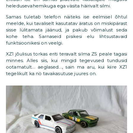
heledusevahemikuga ega väsita häirivalt silmi.
Samas tuletab telefon näiteks ise eelmisel õhtul
meelde, kui tavaliselt kasutatav äratus on miskipärast
sisse lülitamata jäänud, ja pakub võimalust seda
kohe teha. Sarnaseid pisikesi elu lihtsustavaid
funktsioonikesi on veelgi.
XZ1 jõulisus torkas eriti teravalt silma Z5 peale tagasi
minnes. Alles siis, kui mingid tegevused tundusid
ootamatult… aeglased…, sain ma aru, kui kiire XZ1
tegelikult ka nö tavakasutuse juures on.