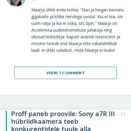
Maarja ütleb enda kohta: "Elan ja hingan bensiini,
gigabaite ja kõike nendega seotut. Kui ei tea, siis
uurin välja ja kui ei oska, siis õpin." Maarja on
Accelerista uudistetoimetuse juhataja ning
vilunud testisõitja. Kapott avaneb iseenesest ja
mootor laotab end Maarja ette vabatahtlikult
laiali: ei ühtki saladust, mida Maarja ei teaks!
VIEW 1 COMMENT
Proff paneb proovile: Sony a7R III
1
hübriidkaamera teeb
konkurentidele tuule alla