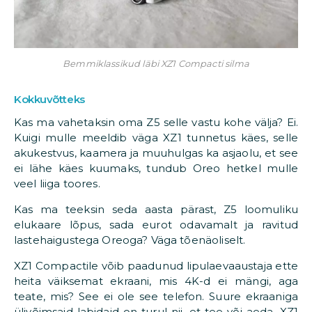
Bemmiklassikud läbi XZ1 Compacti silma
Kokkuvõtteks
Kas ma vahetaksin oma Z5 selle vastu kohe välja? Ei.
Kuigi mulle meeldib väga XZ1 tunnetus käes, selle
akukestvus, kaamera ja muuhulgas ka asjaolu, et see
ei lähe käes kuumaks, tundub Oreo hetkel mulle
veel liiga toores.
Kas ma teeksin seda aasta pärast, Z5 loomuliku
elukaare lõpus, sada eurot odavamalt ja ravitud
lastehaigustega Oreoga? Väga tõenäoliselt.
XZ1 Compactile võib paadunud lipulaevaaustaja ette
heita väiksemat ekraani, mis 4K-d ei mängi, aga
teate, mis? See ei ole see telefon. Suure ekraaniga
ülivõimsaid labidaid on turul nii, et tee või aeda. XZ1