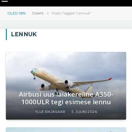
OLED SIIN:
Esileht
»
Posts Tagged "Lennuk"
LENNUK
Airbusi uus laiakereline A350-
1000ULR tegi esimese lennu
YLLE RAJASAAR
5. JUUNI 2026