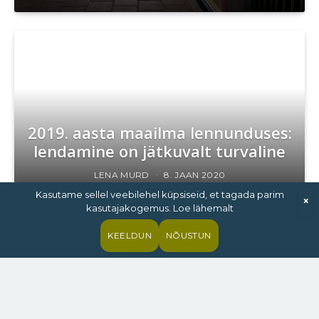
2019. aasta maailma lennunduses:
lendamine on jätkuvalt turvaline
LENA MURD
8. JAAN 2020
Kasutame sellel veebilehel küpsiseid, et tagada parim
×
kasutajakogemus. Loe lähemalt
KEELDUN
NÕUSTUN
Kliimamure, lennuhäbi,
lennumaks – rohe(aju)pesu totrad