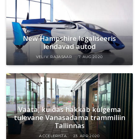
New Hampshire legaliseeris
lendavad autod
VELI V. RAJASAAR
7. AUG 2020
Vaata, kuidas hakkab kulgema
tulevane Vanasadama trammiliin
Tallinnas
ACCELERISTA
23. APR 2020