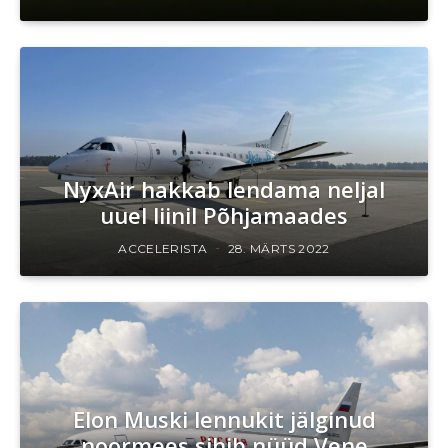
NyxAir hakkab lendama neljal
uuel liinil Põhjamaades
ACCELERISTA
28. MÄRTS 2022
Elon Muski lennukit jälginud
noormees sihib nüüd Vene