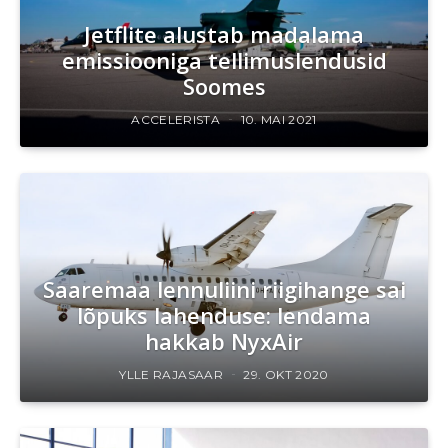
Jetflite alustab madalama
emissiooniga tellimuslendusid
Soomes
ACCELERISTA
10. MAI 2021
Saaremaa lennuliini riigihange sai
lõpuks lahenduse: lendama
hakkab NyxAir
YLLE RAJASAAR
29. OKT 2020