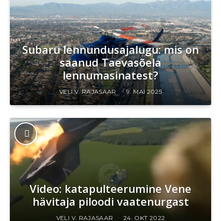
Subaru lennundusajalugu: mis on
saanud Taevasõela
lennumasinatest?
VELI V. RAJASAAR
9. MAI 2025
Video: katapulteerumine Vene
hävitaja piloodi vaatenurgast
VELI V. RAJASAAR
24. OKT 2022