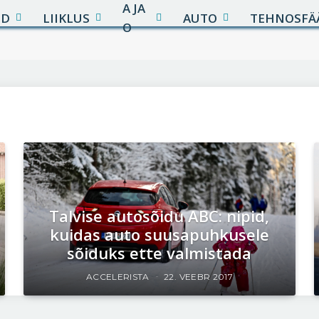
A JA
UD
LIIKLUS
AUTO
TEHNOSFÄ
O
Talvise autosõidu ABC: nipid,
kuidas auto suusapuhkusele
sõiduks ette valmistada
ACCELERISTA
22. VEEBR 2017