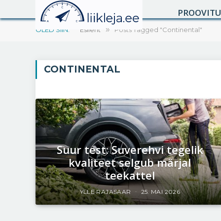
PROOVIT
OLED SIIN:
Esileht
»
Posts Tagged "Continental"
CONTINENTAL
Suur test: Suverehvi tegelik
kvaliteet selgub märjal
teekattel
YLLE RAJASAAR
25. MAI 2026