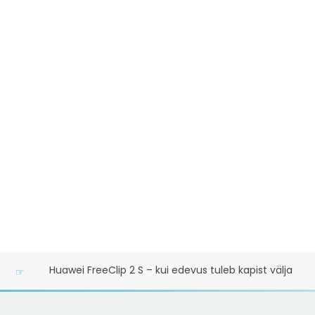
Huawei FreeClip 2 S – kui edevus tuleb kapist välja
☞