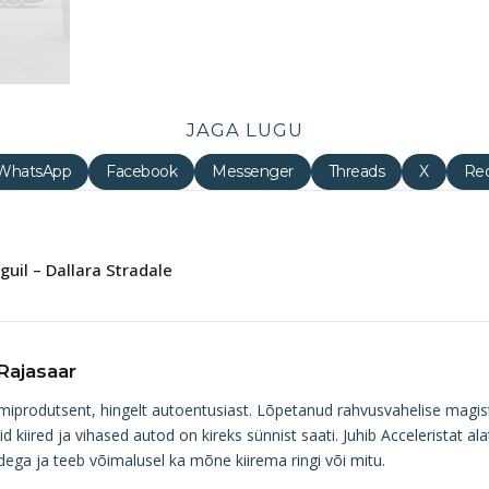
JAGA LUGU
WhatsApp
Facebook
Messenger
Threads
X
Red
guil – Dallara Stradale
 Rajasaar
filmiprodutsent, hingelt autoentusiast. Lõpetanud rahvusvahelise magi
uid kiired ja vihased autod on kireks sünnist saati. Juhib Acceleristat a
ega ja teeb võimalusel ka mõne kiirema ringi või mitu.