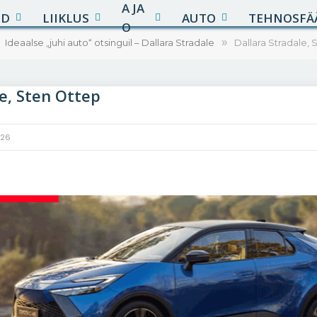
A JA
UD
LIIKLUS
AUTO
TEHNOSFÄ
O
Ideaalse „juhi auto“ otsinguil – Dallara Stradale
»
Dallara Stradale,
le, Sten Ottep
026