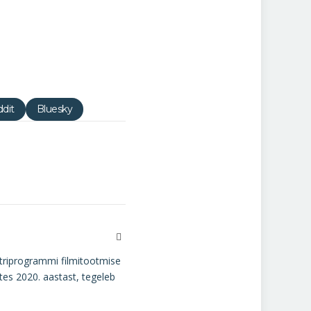
dit
Bluesky
Website
striprogrammi filmitootmise
lates 2020. aastast, tegeleb