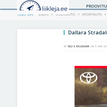
PROOVIT
OLED SIIN:
Esileht
»
SÕIDUAUTO
»
SPORTAUTO
»
Dallara Strada
BY
VELI V. RAJASAAR
ON
11. MAI 2