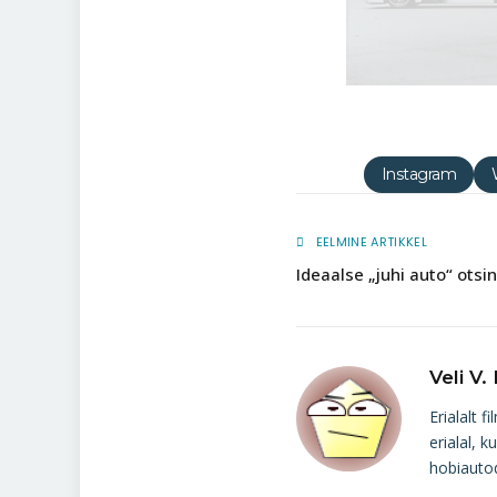
Instagram
EELMINE ARTIKKEL
Ideaalse „juhi auto“ otsin
Veli V.
Erialalt 
erialal, k
hobiautod