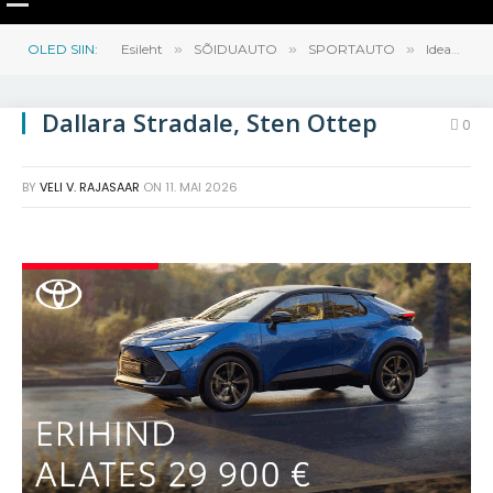
OLED SIIN:
Esileht
»
SÕIDUAUTO
»
SPORTAUTO
»
Ideaalse „juhi auto“ otsinguil – Dallara Stradale
Dallara Stradale, Sten Ottep
0
BY
VELI V. RAJASAAR
ON
11. MAI 2026