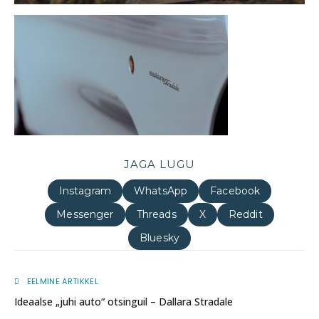
JAGA LUGU
Instagram
WhatsApp
Facebook
Messenger
Threads
X
Reddit
Bluesky
EELMINE ARTIKKEL
Ideaalse „juhi auto“ otsinguil – Dallara Stradale