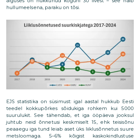
alguses on hukkunud koguni 30 ilvest – see näib
hullumeelsena, paraku on tõsi.
EJS statistika on süsimust: igal aastal hukkub Eesti
teedel kokkupõrkes sõidukiga rohkem kui 5000
suurulukit. See tähendab, et iga ööpäeva jooksul
juhtub neid õnnetusi keskmiselt 15, ehk teisisõnu
peaaegu iga tund leiab aset üks liiklusõnnetus suure
metsloomaga. 5–6% kõigist kaskokindlustuse