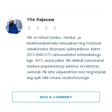
Ylle Rajasaar
Website
Facebook
Instagram
LinkedIn
Ylle on teinud teadus-, haridus- ja
keskkonnateemalisi telesaateid ning töötanud
vabakutselise (kirjutava) ajakirjanikuna. Alates
2015 WWCOTY rahvusvahelise kohtunikekogu
liige. 2015. aastal pälvis Ylle riiklikult tunnustatud
teaduse populariseerija auhinna. Acceleristas
vastutab Ylle lehe väljaandmise eest ning kirjutab
aeg-ajalt talle omase otsekohesusega
ADD A COMMENT