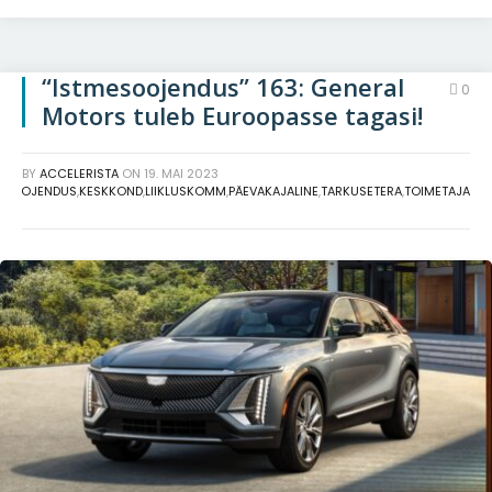
“Istmesoojendus” 163: General
0
Motors tuleb Euroopasse tagasi!
BY
ACCELERISTA
ON
19. MAI 2023
ESOOJENDUS
,
KESKKOND
,
LIIKLUSKOMM
,
PÄEVAKAJALINE
,
TARKUSETERA
,
TOIMETAJA