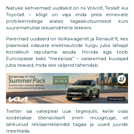
Natuke kehvemaid uudiseid on nii Volvolt, Teslalt kui
Toyotalt – kõigil on vaja rinda pista erinevate
probleemidega alates tagasikutsumisest kuni
suuremahulise isikuendmete lekkeni.
Paremaid uudiseid on Volkswagenilt ja Renault’lt, kes
plaanivad odavate elektriautode turgu juba lähiajal
korralikult raputama asuda. Honda aga toob
Euroopasse kaks “meepüssi” – varasemad kuulajad
juba teavad, mida see väljend tähendab.
Twitter sai vahepeal uue tegevjuhi, kelle osas
loodetakse tõenäoliselt enim müügituge, et
lahkunud reklaamikliendid tagasi ja uued juurde
meelitada.