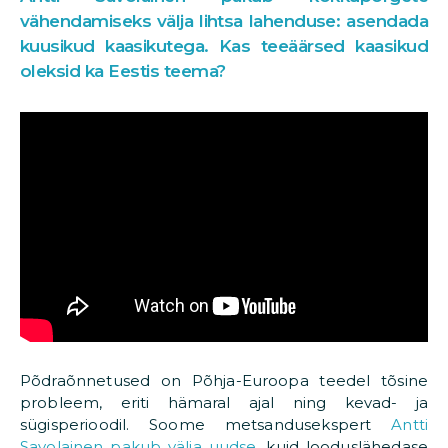
vähendamiseks välja lihtsa lahenduse: asendada
kuusikud kaasikutega. Kas teeäärsed kaasikud
oleksid ka Eestis teema?
Põdraõnnetused on Põhja-Euroopa teedel tõsine
probleem, eriti hämaral ajal ning kevad- ja
sügisperioodil. Soome metsandusekspert
Antti
Savolainen pakub välja uudse
, kuid looduslähedase