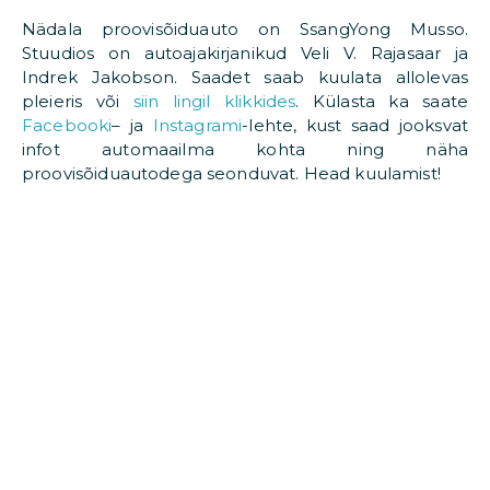
Nädala proovisõiduauto on SsangYong Musso.
Stuudios on autoajakirjanikud Veli V. Rajasaar ja
Indrek Jakobson. Saadet saab kuulata allolevas
pleieris või
siin lingil klikkides
. Külasta ka saate
Facebooki
– ja
Instagrami
-lehte, kust saad jooksvat
infot automaailma kohta ning näha
proovisõiduautodega seonduvat. Head kuulamist!