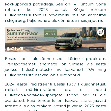
kokkupõrked põtradega. See on 141 juhtumi võrra
rohkem kui 2023. aastal. Kõige rohkem
ulukiõnnetusi toimus novembris, mis on kõrgeima
riskiga aeg. Palju esineb ulukiõnnetusi mais ja juunis.​
Eestis on ulukiõnnetused tõsine probleem.
Transpordiameti andmetel on viimase viie aasta
jooksul liiklusõnnetuste arv kasvanud 25% ning
ulukiõnnetuste osakaal on suurenenud.
2024. aastal registreeriti Eestis 1 837 liiklusõnnetust,
millest märkimisväärne osa oli seotud
ulukitega.Põdrakokkupõrgete täpne arv ei ole
avaldatud, kuid tendents on kasvav.​ Lisaks jäävad
rataste alla aina rohkem ilvesed ja karud. 2025. aasta