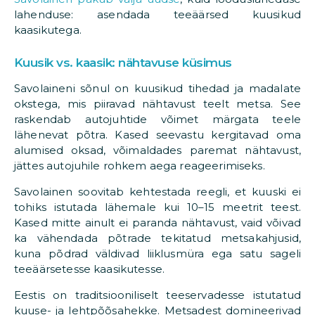
lahenduse: asendada teeäärsed kuusikud
kaasikutega.​
Kuusik vs. kaasik: nähtavuse küsimus
Savolaineni sõnul on kuusikud tihedad ja madalate
okstega, mis piiravad nähtavust teelt metsa. See
raskendab autojuhtide võimet märgata teele
lähenevat põtra. Kased seevastu kergitavad oma
alumised oksad, võimaldades paremat nähtavust,
jättes autojuhile rohkem aega reageerimiseks.​
Savolainen soovitab kehtestada reegli, et kuuski ei
tohiks istutada lähemale kui 10–15 meetrit teest.
Kased mitte ainult ei paranda nähtavust, vaid võivad
ka vähendada põtrade tekitatud metsakahjusid,
kuna põdrad väldivad liiklusmüra ega satu sageli
teeäärsetesse kaasikutesse.​
Eestis on traditsiooniliselt teeservadesse istutatud
kuuse- ja lehtpõõsahekke. Metsadest domineerivad