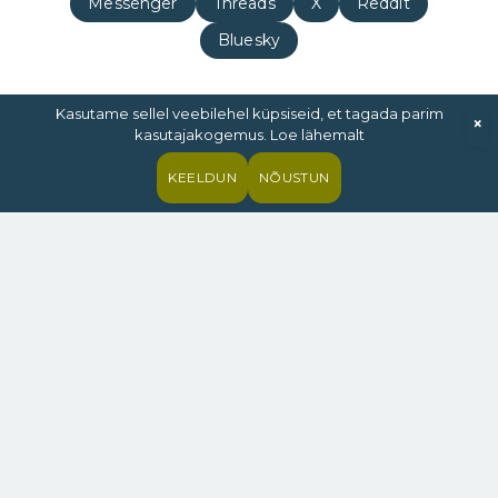
Messenger
Threads
X
Reddit
Bluesky
Kasutame sellel veebilehel küpsiseid, et tagada parim
×
kasutajakogemus. Loe lähemalt
EELMINE ARTIKKEL
JÄRGMINE ARTIKKEL
KEELDUN
NÕUSTUN
Porsche 718 Boxster GTS –
EiK soovitab: Sõidumuusika
miks raisata elu igavatele
– aga mitte ainult – 20/2023
autodele?
accelerista
Website
ADD A COMMENT