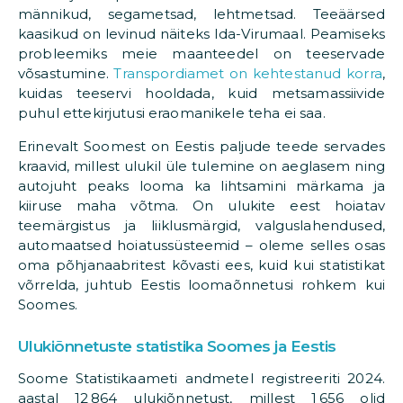
männikud, segametsad, lehtmetsad. Teeäärsed
kaasikud on levinud näiteks Ida-Virumaal. Peamiseks
probleemiks meie maanteedel on teeservade
võsastumine.
Transpordiamet on kehtestanud korra
,
kuidas teeservi hooldada, kuid metsamassiivide
puhul ettekirjutusi eraomanikele teha ei saa.
Erinevalt Soomest on Eestis paljude teede servades
kraavid, millest ulukil üle tulemine on aeglasem ning
autojuht peaks looma ka lihtsamini märkama ja
kiiruse maha võtma. On ulukite eest hoiatav
teemärgistus ja liiklusmärgid, valguslahendused,
automaatsed hoiatussüsteemid – oleme selles osas
oma põhjanaabritest kõvasti ees, kuid kui statistikat
võrrelda, juhtub Eestis loomaõnnetusi rohkem kui
Soomes.
Ulukiõnnetuste statistika Soomes ja Eestis
Soome Statistikaameti andmetel registreeriti 2024.
aastal 12 864 ulukiõnnetust, millest 1 656 olid