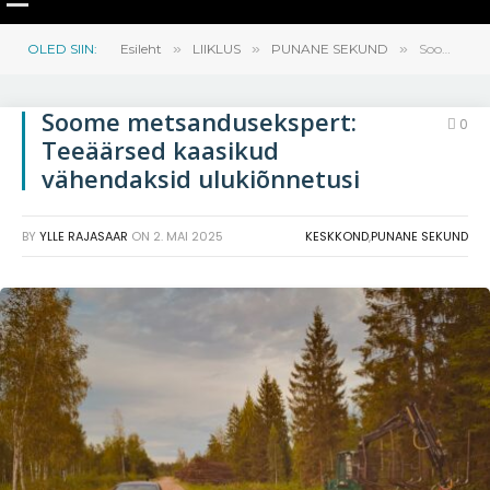
OLED SIIN:
Esileht
»
LIIKLUS
»
PUNANE SEKUND
»
Soome metsandusekspert: Teeäärsed kaasikud vähendaksid ulukiõnnetusi
Soome metsandusekspert:
0
Teeäärsed kaasikud
vähendaksid ulukiõnnetusi
BY
YLLE RAJASAAR
ON
2. MAI 2025
KESKKOND
,
PUNANE SEKUND