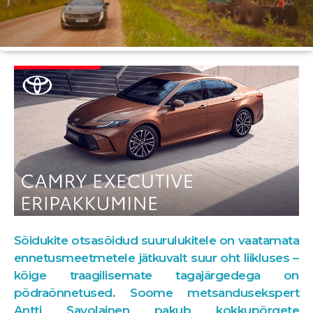
Sõidukite otsasõidud suurulukitele on vaatamata
ennetusmeetmetele jätkuvalt suur oht liikluses –
kõige traagilisemate tagajärgedega on
põdraõnnetused. Soome metsandusekspert
Antti Savolainen pakub kokkupõrgete