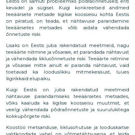
Eestis on samuti probleemiks põdraõnnetused, eriti
kevadel ja sügisel. Kuigi konkreetsed andmed
teeäärsete metsade liigilise koosseisu kohta Eestis
on piiratud, on teada, et nähtavuse parandamine
teeäärsetes metsades võib aidata vähendada
õnnetuste riski.
Lisaks on Eestis juba rakendatud meetmeid, nagu
teeäärte niitmine ja võsaraie, et parandada nähtavust
ja vähendada liiklusõnnetuste riski. Teeäärte niitmine
ja võsaraie mitte ainult ei paranda nähtavust, vaid
toetavad ka looduslikku mitmekesisust, luues
liigirikkaid elupaiku.
Kuigi Eestis on juba rakendatud meetmeid
nähtavuse parandamiseks teeäärsetes metsades,
võiks kaaluda ka liigilise koosseisu muutmist, et
veelgi vähendada põdraõnnetuste ja suurulukitega
kokkupõrgete riski.​
Koostöö metsanduse, liiklusohutuse ja looduskaitse
valdkondade vahel on võtmetähtsusega, et leida