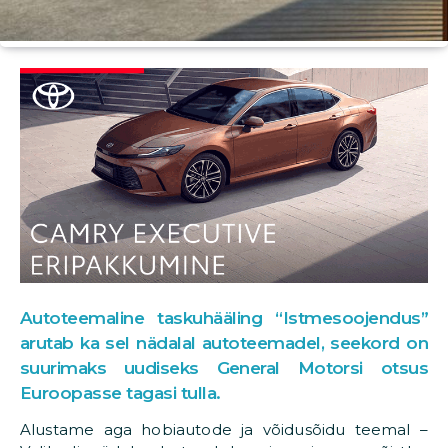
Autoteemaline taskuhääling “Istmesoojendus”
arutab ka sel nädalal autoteemadel, seekord on
suurimaks uudiseks General Motorsi otsus
Euroopasse tagasi tulla.
Alustame aga hobiautode ja võidusõidu teemal –