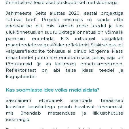
õnnetustest leiab aset kokkupõrkel metsloomaga.
Jahimeeste Selts alustas 2020. aastal projektiga
“Ulukid teel”. Projekti eesmärk oli saada ette
adekvaatne pilt, mis toimub meie teedel ja kas
ulukiõnnetusi, sh suurulukitega õnnetusi on võimalik
paremini ennetada. EJS initsiatiivil paigaldati
maanteedele valgustõkke reflektorid. Siiski selgus, et
valgusreflektorite tõhusus ei olnud kõrgema klassi
maanteedel juhtumite ennetamiseks piisav, vaja on
tõhusamaid (ja ka kallimaid) ennetusmeetmeid.
Reflektoritest on abi teise klassi teedel ja
kogujateedel.
Kas soomlaste idee võiks meid aidata?
Savolaineni ettepanek asendada teeäärsed
kuusikud kaasikutega pakub huvitavat lähenemist,
mis ühendab metsanduse ja liiklusohutuse
eesmärgid.