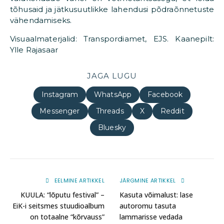
tõhusaid ja jätkusuutlikke lahendusi põdraõnnetuste
vähendamiseks.
Visuaalmaterjalid: Transpordiamet, EJS. Kaanepilt:
Ylle Rajasaar
JAGA LUGU
Instagram
WhatsApp
Facebook
Messenger
Threads
X
Reddit
Bluesky
EELMINE ARTIKKEL
JÄRGMINE ARTIKKEL
KUULA: “lõputu festival” –
Kasuta võimalust: lase
EiK-i seitsmes stuudioalbum
autoromu tasuta
on totaalne “kõrvauss”
lammarisse vedada