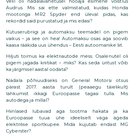
Velil oli nädalavahetusel hooaja esimene võistlus
Audrus. Mis sai ette valmistatud, kuidas Honda
mootoriga MR2 Spyder end üleval pidas, kas
rekordid said purustatud ja mis edasi?
Kütuserubriigi ja automaksu teemadel on pigem
vaikus – ja see on hea! Automaksu osas aga soovib
kaasa rääkida uus ühendus – Eesti autoomanike liit.
Hiljuti toimus ka elektriautode mess. Osalenutel oli
pigem jagada kriitikat – miks? Kas seda üritust võib
ka järgmisel aastal oodata?
Nädala põhiuudiseks on General Motorsi otsus
pärast 2017. aasta turult (peaaegu täielikult)
lahkumist ikkagi Euroopasse tagasi tulla. Mis
autodega ja millal?
Hiinlased lubavad aga tootma hakata ja ka
Euroopasse tuua ühe ideeliselt väga ägeda
elektrilise sportkupee. Mida kujutab endast MG
Cyberster?