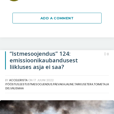
ADD A COMMENT
“Istmesoojendus” 124:
0
emissioonikaubandusest
liikluses asja ei saa?
BY
ACCELERISTA
ON
17. JUUNI 2022
AUTOTÖÖSTUS
,
EESTI
,
ISTMESOOJENDUS
,
PÄEVAKAJALINE
,
TARKUSETERA
,
TOIMETAJA
EUUDIS
,
VÄLISMAA