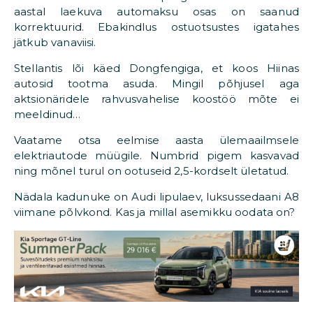
aastal laekuva automaksu osas on saanud
korrektuurid. Ebakindlus ostuotsustes igatahes
jätkub vanaviisi.
Stellantis lõi käed Dongfengiga, et koos Hiinas
autosid tootma asuda. Mingil põhjusel aga
aktsionäridele rahvusvahelise koostöö mõte ei
meeldinud…
Vaatame otsa eelmise aasta ülemaailmsele
elektriautode müügile. Numbrid pigem kasvavad
ning mõnel turul on ootuseid 2,5-kordselt ületatud.
Nädala kadunuke on Audi lipulaev, luksussedaani A8
viimane põlvkond. Kas ja millal asemikku oodata on?