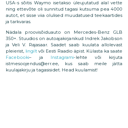
USA-s sõitis Waymo isetakso üleujutatud alal vette
ning ettevõte oli sunnitud tagasi kutsuma pea 4000
autot, et sisse viia olulised muudatused teekaartides
ja tarkvaras.
Nädala proovisõiduauto on Mercedes-Benz GLB
350+. Stuudios on autoajakirjanikud Indrek Jakobson
ja Veli V. Rajasaar. Saadet saab kuulata allolevast
pleierist,
lingilt
või Eesti Raadio äpist. Külasta ka saate
Facebooki
– ja
Instagrami
-lehte või kirjuta
istmesoojendus@err.ee, kus saab meile jätta
kuulajakirju ja tagasisidet. Head kuulamist!