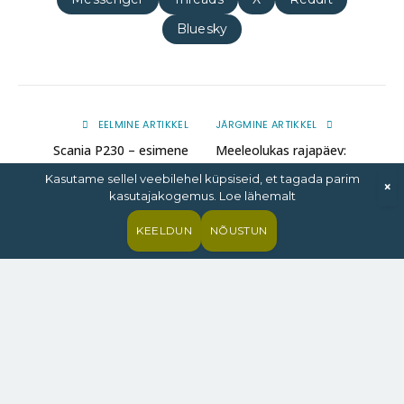
Bluesky
EELMINE ARTIKKEL
JÄRGMINE ARTIKKEL
Scania P230 – esimene
Meeleolukas rajapäev:
Eestis, aga kindlasti mitte
Audrus pandi proovile Jaguari
Kasutame sellel veebilehel küpsiseid, et tagada parim
×
viimane!
tippmudelid
kasutajakogemus. Loe lähemalt
KEELDUN
NÕUSTUN
accelerista
Website
ADD A COMMENT