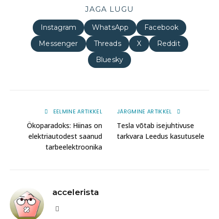
JAGA LUGU
Instagram
WhatsApp
Facebook
Messenger
Threads
X
Reddit
Bluesky
EELMINE ARTIKKEL
JÄRGMINE ARTIKKEL
Ökoparadoks: Hiinas on
Tesla võtab isejuhtivuse
elektriautodest saanud
tarkvara Leedus kasutusele
tarbeelektroonika
accelerista
Website