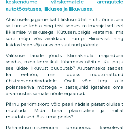
keskendume värskematele arengutele
autotööstuses, liikluses ja liikuvuses.
Alustuseks jagame kaht liiklusmõtet – üht õnnetuse
sattumise kohta ning teist seoses mitmerajalisel teel
liiklemise viisakusega. Kütuserubriigis vaatame, mis
sorti mõju võis avaldada Trumpi Hiina-visiit ning
kuidas Iraan sõja äriks on suutnud pöörata.
Valitsuse lauale jõudis kliimakindla majanduse
seadus, mida korralikult lühemaks näritud. Kui palju
see üldse liikuvust puudutab? Arutamiseks saadeti
ka eelnõu, mis lubaks mootorratturid
ühistranspordiradadele. Osalt võib tegu olla
polariseeriva mõttega – saatejuhid igatahes oma
arvamustes samale nõule ei jäänud.
Pärnu parkimiskord võib paari nädala pärast oluliselt
muutuda. Mida teha plaanitakse ja millal
muudatused jõustuma peaks?
Rahandusministeeriumi prognoosid käesoleval