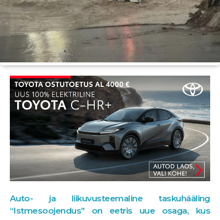
Auto- ja liikuvusteemaline taskuhääling
“Istmesoojendus” on eetris uue osaga, kus