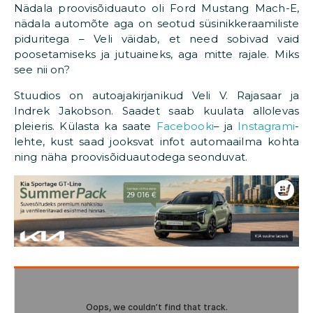
Nädala proovisõiduauto oli Ford Mustang Mach-E,
nädala automõte aga on seotud süsinikkeraamiliste
piduritega – Veli väidab, et need sobivad vaid
poosetamiseks ja jutuaineks, aga mitte rajale. Miks
see nii on?
Stuudios on autoajakirjanikud Veli V. Rajasaar ja
Indrek Jakobson. Saadet saab kuulata allolevas
pleieris. Külasta ka saate
Facebooki
– ja
Instagrami
-
lehte, kust saad jooksvat infot automaailma kohta
ning näha proovisõiduautodega seonduvat.