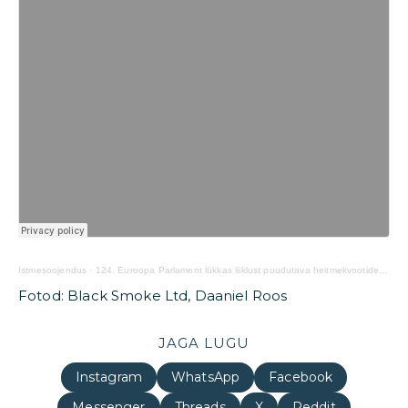
Istmesoojendus
·
124. Euroopa Parlament lükkas liiklust puudutava heitmekvootide reformi tagasi
Fotod: Black Smoke Ltd, Daaniel Roos
JAGA LUGU
Instagram
WhatsApp
Facebook
Messenger
Threads
X
Reddit