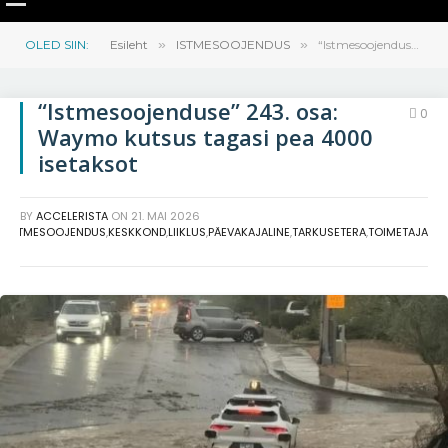
OLED SIIN:
Esileht
»
ISTMESOOJENDUS
»
“Istmesoojenduse” 243. osa: Waymo kutsus tagasi pea 4000 isetaksot
“Istmesoojenduse” 243. osa:
0
Waymo kutsus tagasi pea 4000
isetaksot
BY
ACCELERISTA
ON
21. MAI 2026
I
,
ISTMESOOJENDUS
,
KESKKOND
,
LIIKLUS
,
PÄEVAKAJALINE
,
TARKUSETERA
,
TOIMETAJA