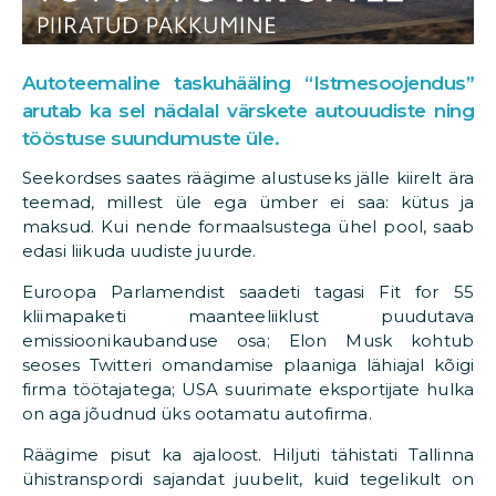
Autoteemaline taskuhääling “Istmesoojendus”
arutab ka sel nädalal värskete autouudiste ning
tööstuse suundumuste üle.
Seekordses saates räägime alustuseks jälle kiirelt ära
teemad, millest üle ega ümber ei saa: kütus ja
maksud. Kui nende formaalsustega ühel pool, saab
edasi liikuda uudiste juurde.
Euroopa Parlamendist saadeti tagasi Fit for 55
kliimapaketi maanteeliiklust puudutava
emissioonikaubanduse osa; Elon Musk kohtub
seoses Twitteri omandamise plaaniga lähiajal kõigi
firma töötajatega; USA suurimate eksportijate hulka
on aga jõudnud üks ootamatu autofirma.
Räägime pisut ka ajaloost. Hiljuti tähistati Tallinna
ühistranspordi sajandat juubelit, kuid tegelikult on