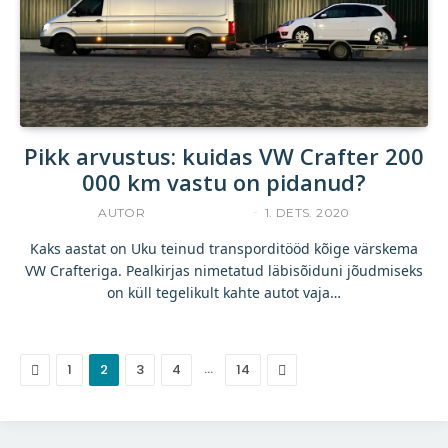
Pikk arvustus: kuidas VW Crafter 200
000 km vastu on pidanud?
AUTOR
UKU TAMPERE
1. DETS. 2020
Kaks aastat on Uku teinud transporditööd kõige värskema
VW Crafteriga. Pealkirjas nimetatud läbisõiduni jõudmiseks
on küll tegelikult kahte autot vaja…
Eelmine
…
Järgmine
1
2
3
4
14