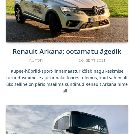
Renault Arkana: ootamatu ägedik
AUTOR
UKU TAMPERE
20. SEPT 2021
Kupee-hübriid-sport-linnamaastur kõlab nagu keskmise
turundusinimese ajurünnaku toores tulemus, kuid vähemalt
üks selline on päris maailma sündinud Renault Arkana nime
all.…