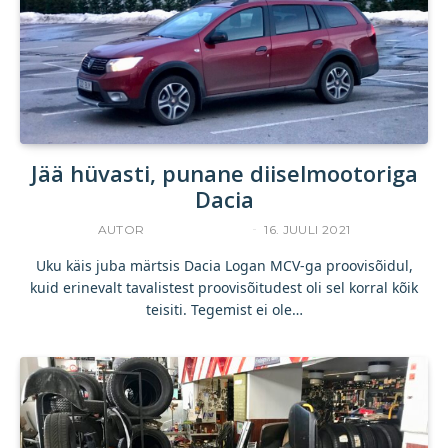
Jää hüvasti, punane diiselmootoriga
Dacia
AUTOR
UKU TAMPERE
16. JUULI 2021
Uku käis juba märtsis Dacia Logan MCV-ga proovisõidul,
kuid erinevalt tavalistest proovisõitudest oli sel korral kõik
teisiti. Tegemist ei ole…