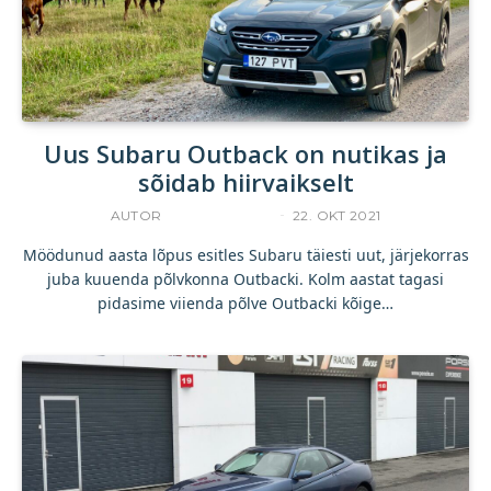
Uus Subaru Outback on nutikas ja
sõidab hiirvaikselt
AUTOR
UKU TAMPERE
22. OKT 2021
Möödunud aasta lõpus esitles Subaru täiesti uut, järjekorras
juba kuuenda põlvkonna Outbacki. Kolm aastat tagasi
pidasime viienda põlve Outbacki kõige…