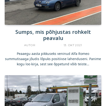
Sumps, mis põhjustas rohkelt
peavalu
AUTOR
UKU TAMPERE
13. OKT 2021
Peaaegu aasta pikkuseks veninud Alfa Romeo
summutisaaga jõudis lõpuks positiivse lahenduseni. Panime
kogu loo kirja, sest see õppetund võib teiste…