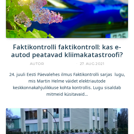
Faktikontrolli faktikontroll: kas e-
autod peatavad kliimakatastroofi?
AUTOR
UKU TAMPERE
27. AUG 2021
24. juuli Eesti Päevalehes ilmus Faktikontrolli sarjas lugu,
mis Martin Helme väidet elektriautode
keskkonnakahjulikkuse kohta kontrollis. Lugu sisaldab
mitmeid küsitavaid…