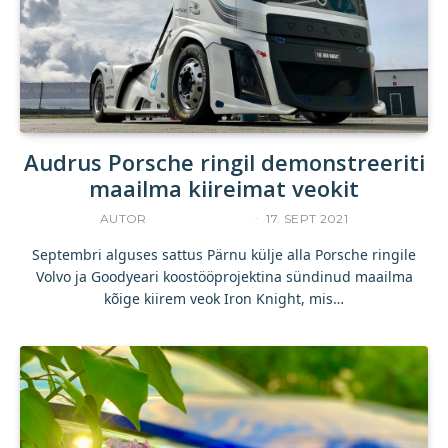
Audrus Porsche ringil demonstreeriti
maailma kiireimat veokit
AUTOR
UKU TAMPERE
17. SEPT 2021
Septembri alguses sattus Pärnu külje alla Porsche ringile
Volvo ja Goodyeari koostööprojektina sündinud maailma
kõige kiirem veok Iron Knight, mis…