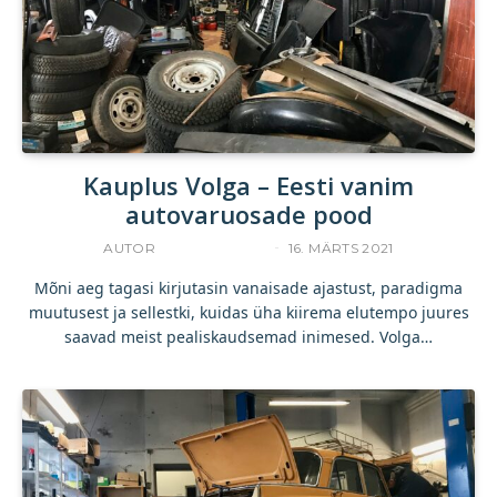
Kauplus Volga – Eesti vanim
autovaruosade pood
AUTOR
UKU TAMPERE
16. MÄRTS 2021
Mõni aeg tagasi kirjutasin vanaisade ajastust, paradigma
muutusest ja sellestki, kuidas üha kiirema elutempo juures
saavad meist pealiskaudsemad inimesed. Volga…