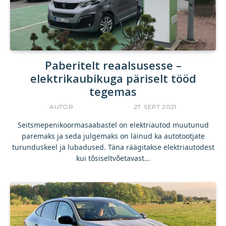
Paberitelt reaalsusesse –
elektrikaubikuga päriselt tööd
tegemas
AUTOR
UKU TAMPERE
27. SEPT 2021
Seitsmepenikoormasaabastel on elektriautod muutunud
paremaks ja seda julgemaks on läinud ka autotootjate
turunduskeel ja lubadused. Täna räägitakse elektriautodest
kui tõsiseltvõetavast…