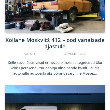
Kollane Moskvitš 412 – ood vanaisade
ajastule
AUTOR
UKU TAMPERE
3. VEEBR 2021
Selle suve lõpus viisid erinevad olmelised tegevused Uku
kokku perekond Pruudeniga ning nende kaudu jõudis
autohullu autoparki üks põrandavärviline Mosse.…