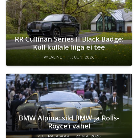
RR Cullinan Series II Black Badge:
Küll küllale liiga ei tee
KYLALINE
1. JUUNI 2026
BMW Alpina: sild BMW ja Rolls-
Royce’i vahel
YLLE RAJASAAR
22. MAI 2026