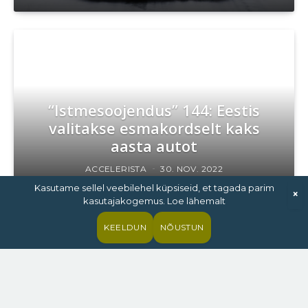
“Istmesoojendus” 144: Eestis
valitakse esmakordselt kaks
aasta autot
ACCELERISTA
30. NOV. 2022
Kasutame sellel veebilehel küpsiseid, et tagada parim
×
kasutajakogemus. Loe lähemalt
KEELDUN
NÕUSTUN
Konfigureeri omale sobiv Rolls-