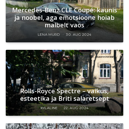
Mercedes-Benz CLE Coupé: kaunis
ja noobel, aga emotsioone hoiab
malbelt vaos
LENA MURD
30. AUG 2024
Rolls-Royce Spectre – vaikus,
esteetika ja Briti salaretsept
KYLALINE
22. AUG 2024