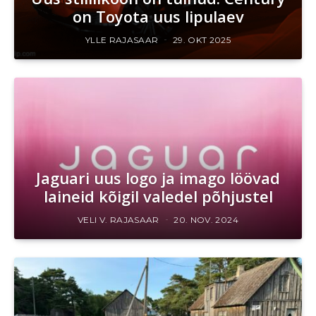
on Toyota uus lipulaev
YLLE RAJASAAR
29. OKT 2025
Jaguari uus logo ja imago löövad
laineid kõigil valedel põhjustel
VELI V. RAJASAAR
20. NOV. 2024