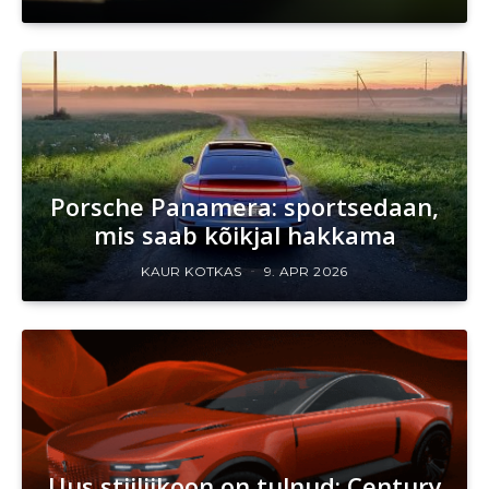
Porsche Panamera: sportsedaan,
mis saab kõikjal hakkama
KAUR KOTKAS
9. APR 2026
Uus stiiliikoon on tulnud: Century