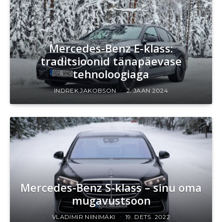
Mercedes-Benz E-klass:
traditsioonid tänapäevase
tehnoloogiaga
INDREK JAKOBSON
2. JAAN 2024
Mercedes-Benz S-klass – sinu oma
mugavustsoon
VLADIMIR NIINIMÄKI
19. DETS. 2022