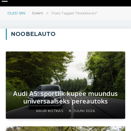
OLED SIIN:
Esileht
»
Posts Tagged "Noobelauto"
NOOBELAUTO
Audi A5: sportlik kupee muundus
universaalseks pereautoks
KAUR KOTKAS
8. JUUNI 2026