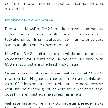
eesõues muru niitmisest puhta lusti ja lillepeo
aitavad teha.
Redback MowRo RM24
Redbacki MowRo RM24 on keskmise aiaomaniku
jaoks parim robotniiduk, sest on äärmiselt
taskukohane, ilma kvaliteeti või funktsionaalsust
soodsamale hinnale ohverdamata.
MowRo RM24 niiduk on mõeldud peamiselt
väikestele muruplatsidele, kuna see suudab niita
600 m² suurust ala ühe laadimiskorraga.
Omanik saab nutirakendusest valida, millal MowRo
muru niidab. Harjadeta mootor on vaikne, tekitades
vaid 65 detsibellist heli (mis on umbes tavalise
vestluse helitugevus), nii et võid selle käivitada isegi
öösel ilma ennast ega naabreid häirimata.
Väikeste laste või lemmikloomadega perede jaoks