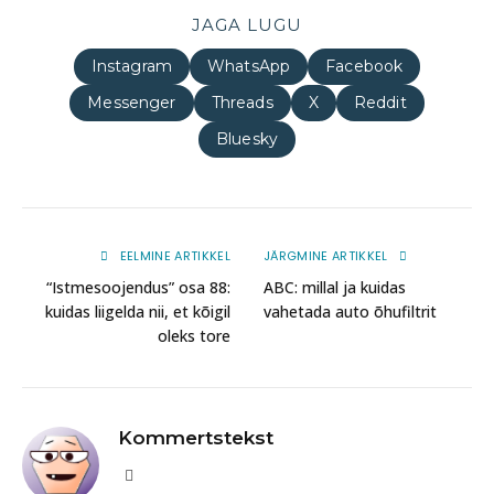
JAGA LUGU
Instagram
WhatsApp
Facebook
Messenger
Threads
X
Reddit
Bluesky
EELMINE ARTIKKEL
JÄRGMINE ARTIKKEL
“Istmesoojendus” osa 88:
ABC: millal ja kuidas
kuidas liigelda nii, et kõigil
vahetada auto õhufiltrit
oleks tore
Kommertstekst
Website