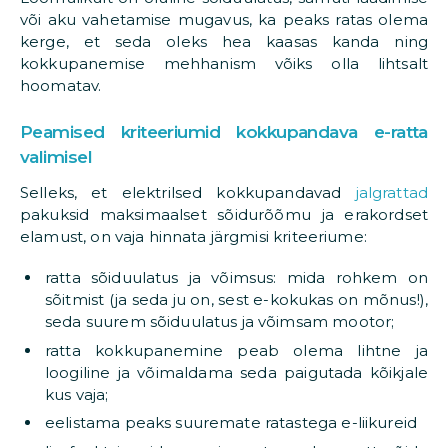
või aku vahetamise mugavus, ka peaks ratas olema
kerge, et seda oleks hea kaasas kanda ning
kokkupanemise mehhanism võiks olla lihtsalt
hoomatav.
Peamised kriteeriumid kokkupandava e-ratta
valimisel
Selleks, et elektrilsed kokkupandavad
jalgrattad
pakuksid maksimaalset sõidurõõmu ja erakordset
elamust, on vaja hinnata järgmisi kriteeriume:
ratta sõiduulatus ja võimsus: mida rohkem on
sõitmist (ja seda ju on, sest e-kokukas on mõnus!),
seda suurem sõiduulatus ja võimsam mootor;
ratta kokkupanemine peab olema lihtne ja
loogiline ja võimaldama seda paigutada kõikjale
kus vaja;
eelistama peaks suuremate ratastega e-liikureid