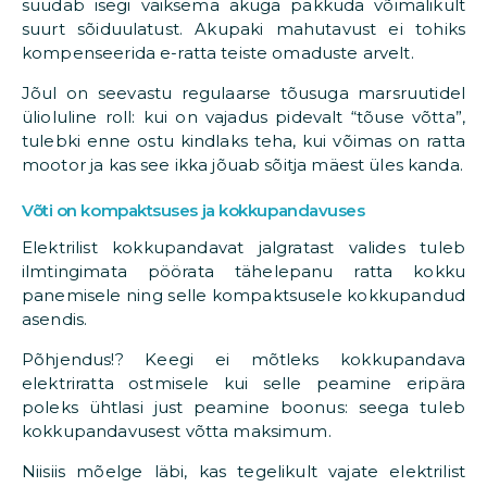
suudab isegi väiksema akuga pakkuda võimalikult
suurt sõiduulatust. Akupaki mahutavust ei tohiks
kompenseerida e-ratta teiste omaduste arvelt.
Jõul on seevastu regulaarse tõusuga marsruutidel
ülioluline roll: kui on vajadus pidevalt “tõuse võtta”,
tulebki enne ostu kindlaks teha, kui võimas on ratta
mootor ja kas see ikka jõuab sõitja mäest üles kanda.
Võti on kompaktsuses ja kokkupandavuses
Elektrilist kokkupandavat jalgratast valides tuleb
ilmtingimata pöörata tähelepanu ratta kokku
panemisele ning selle kompaktsusele kokkupandud
asendis.
Põhjendus!? Keegi ei mõtleks kokkupandava
elektriratta ostmisele kui selle peamine eripära
poleks ühtlasi just peamine boonus: seega tuleb
kokkupandavusest võtta maksimum.
Niisiis mõelge läbi, kas tegelikult vajate elektrilist