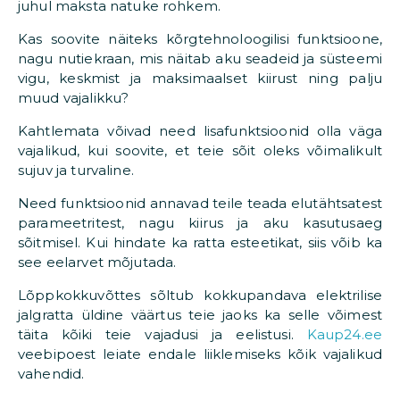
juhul maksta natuke rohkem.
Kas soovite näiteks kõrgtehnoloogilisi funktsioone,
nagu nutiekraan, mis näitab aku seadeid ja süsteemi
vigu, keskmist ja maksimaalset kiirust ning palju
muud vajalikku?
Kahtlemata võivad need lisafunktsioonid olla väga
vajalikud, kui soovite, et teie sõit oleks võimalikult
sujuv ja turvaline.
Need funktsioonid annavad teile teada elutähtsatest
parameetritest, nagu kiirus ja aku kasutusaeg
sõitmisel. Kui hindate ka ratta esteetikat, siis võib ka
see eelarvet mõjutada.
Lõppkokkuvõttes sõltub kokkupandava elektrilise
jalgratta üldine väärtus teie jaoks ka selle võimest
täita kõiki teie vajadusi ja eelistusi.
Kaup24.ee
veebipoest leiate endale liiklemiseks kõik vajalikud
vahendid.