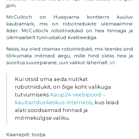
jpm.
McCulloch on Husqvarna kontserni kuuluv
kaubamärk, mis on robotniidukite ülemaailmne
liider. McCullochi robotniidukid on hea hinnaga ja
ülemaailselt tunnustatud kvaliteediga.
Niisiis, kui oled otsimas robotniidukit, mis teeniks sind
tõrkumata mitmeid aegu, mille hind oleks hea ja
sooritus suurepärane, uuri valikut lähemalt
siit.
Kui otsid oma aeda nutikat
robotniidukit, on õige koht valikuga
tutvumiseks
Kaup24 veebipood –
kaubanduskeskus internetis
, kus leiad
alati soodsaimad hinnad ja
mitmekülgse valiku.
Kaanepilt: tootja