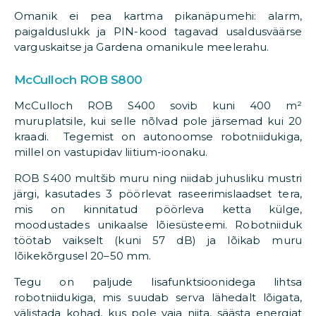
Omanik ei pea kartma pikanäpumehi: alarm,
paigalduslukk ja PIN-kood tagavad usaldusväärse
varguskaitse ja Gardena omanikule meelerahu.
McCulloch ROB S800
McCulloch ROB S400 sovib kuni 400 m²
muruplatsile, kui selle nõlvad pole järsemad kui 20
kraadi. Tegemist on autonoomse robotniidukiga,
millel on vastupidav liitium-ioonaku.
ROB S400 multšib muru ning niidab juhusliku mustri
järgi, kasutades 3 pöörlevat raseerimislaadset tera,
mis on kinnitatud pöörleva ketta külge,
moodustades unikaalse lõiesüsteemi. Robotniiduk
töötab vaikselt (kuni 57 dB) ja lõikab muru
lõikekõrgusel 20–50 mm.
Tegu on paljude lisafunktsioonidega lihtsa
robotniidukiga, mis suudab serva lähedalt lõigata,
välistada kohad, kus pole vaja niita, säästa energiat