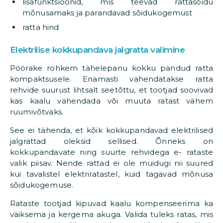
lisafunktsioonid, mis teevad rattasõidu
mõnusamaks ja parandavad sõidukogemust
ratta hind
Elektrilise kokkupandava jalgratta valimine
Pöörake rohkem tähelepanu kokku pandud ratta
kompaktsusele. Enamasti vähendatakse ratta
rehvide suurust lihtsalt seetõttu, et tootjad soovivad
kas kaalu vähendada või muuta ratast vähem
ruumivõtvaks.
See ei tähenda, et kõik kokkupandavad elektrilised
jalgrattad oleksid sellised. Õnneks on
kokkupandavate ning suurte rehvidega e- rataste
valik piisav. Nende rattad ei ole muidugi nii suured
kui tavalistel elektriratastel, kuid tagavad mõnusa
sõidukogemuse.
Rataste tootjad kipuvad kaalu kompenseerima ka
väiksema ja kergema akuga. Valida tuleks ratas, mis