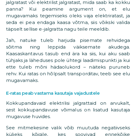
jalgratast või elektrilist jalgratast, mida saab ka kokku
panna? Kui peamine argument on, et elu
mugavamaks tegemiseks oleks vaja elektriratast, ja
seda ei pea endaga kaasa võtma, siis võikski valida
täpselt sellise e-jalgratta nagu teile meeldib.
Jah, natuke tuleb harjuda pisemate rehvidega
sõitma ning leppida väiksemate akudega.
Kaasaskantavus tasub end ära ka siis, kui aku saab
tühjaks ja läheduses pole ühtegi laadimispunkti ja kui
ette tuleb mõni hädaolukord – näiteks puruneb
rehv. Kui ratas on hõlpsalt transporditav, teeb see elu
mugavamaks.
E-ratas peab vastama kasutaja vajadustele
Kokkupandavaid elektrilisi jalgrattaid on arvukalt,
sest kokkupandavuse võimalus on lisatud kasutaja
mugavuse huvides.
See mitmekesine valik võib muutuda negatiivseks
küljeks kõigile, kes soovivad ennekõike