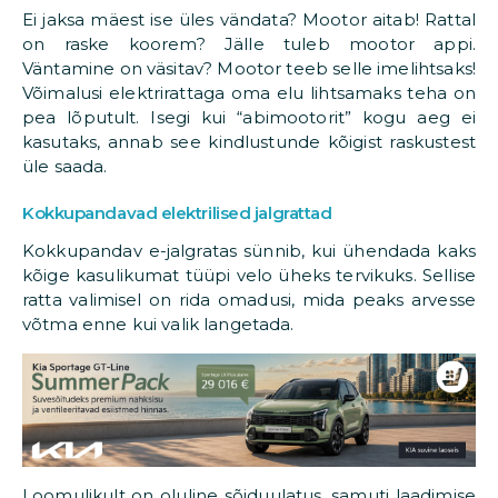
Ei jaksa mäest ise üles vändata? Mootor aitab! Rattal
on raske koorem? Jälle tuleb mootor appi.
Väntamine on väsitav? Mootor teeb selle imelihtsaks!
Võimalusi elektrirattaga oma elu lihtsamaks teha on
pea lõputult. Isegi kui “abimootorit” kogu aeg ei
kasutaks, annab see kindlustunde kõigist raskustest
üle saada.
Kokkupandavad elektrilised jalgrattad
Kokkupandav e-jalgratas sünnib, kui ühendada kaks
kõige kasulikumat tüüpi velo üheks tervikuks. Sellise
ratta valimisel on rida omadusi, mida peaks arvesse
võtma enne kui valik langetada.
Loomulikult on oluline sõiduulatus, samuti laadimise