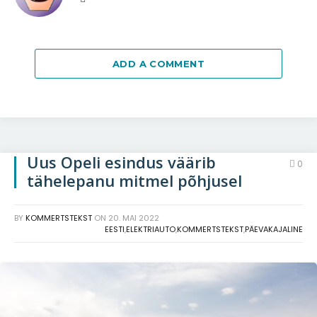
ADD A COMMENT
Uus Opeli esindus väärib
0
tähelepanu mitmel põhjusel
BY
KOMMERTSTEKST
ON
20. MAI 2022
EESTI
,
ELEKTRIAUTO
,
KOMMERTSTEKST
,
PÄEVAKAJALINE