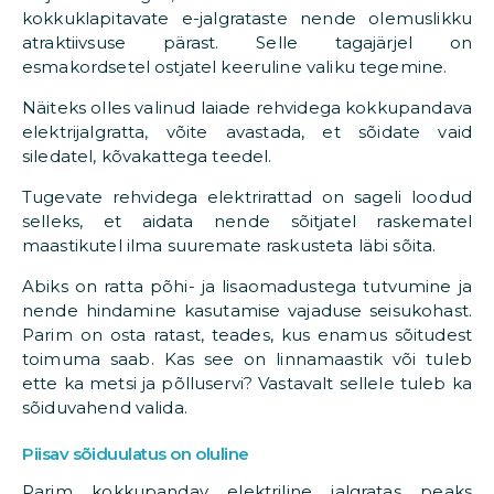
kokkuklapitavate e-jalgrataste nende olemuslikku
atraktiivsuse pärast. Selle tagajärjel on
esmakordsetel ostjatel keeruline valiku tegemine.
Näiteks olles valinud laiade rehvidega kokkupandava
elektrijalgratta, võite avastada, et sõidate vaid
siledatel, kõvakattega teedel.
Tugevate rehvidega elektrirattad on sageli loodud
selleks, et aidata nende sõitjatel raskematel
maastikutel ilma suuremate raskusteta läbi sõita.
Abiks on ratta põhi- ja lisaomadustega tutvumine ja
nende hindamine kasutamise vajaduse seisukohast.
Parim on osta ratast, teades, kus enamus sõitudest
toimuma saab. Kas see on linnamaastik või tuleb
ette ka metsi ja põlluservi? Vastavalt sellele tuleb ka
sõiduvahend valida.
Piisav sõiduulatus on oluline
Parim kokkupandav elektriline jalgratas peaks