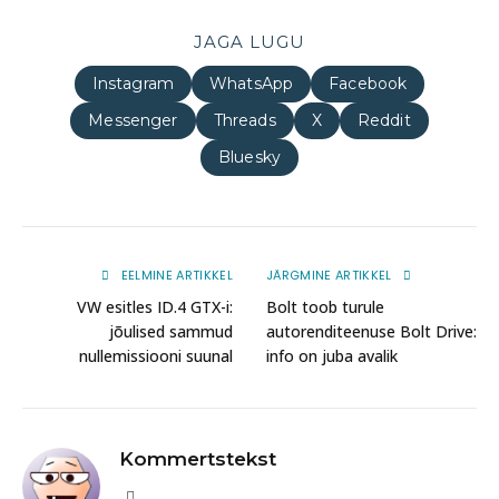
JAGA LUGU
Instagram
WhatsApp
Facebook
Messenger
Threads
X
Reddit
Bluesky
EELMINE ARTIKKEL
JÄRGMINE ARTIKKEL
VW esitles ID.4 GTX-i:
Bolt toob turule
jõulised sammud
autorenditeenuse Bolt Drive:
nullemissiooni suunal
info on juba avalik
Kommertstekst
Website