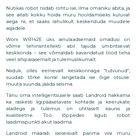
Nutikas robot niidab rohtu ise, ilma omaniku abita, ja
see aitab kokku hoida muru hooldamiseks kuluvat
aega nii, et saaks rahulikult keskenduda muudele
asjadele.
Worx WR142E üks ainulaadsemaid omadusi on
võime tehinsintellekti abil tajuda ümbritsevat
keskkonda – see võimaldab kavandatud tööd teha
veel sihipärasemalt ja tulemuslikumalt.
Niiduk, olles eelnevalt keskkonnaga “tutvunud”,
suudab tõrke korral langetada ise õige otsuse:
muuta suunda, jääda seisma.
Tänu oma intelligentsusele saab Landroid hakkama
ka raskesti ligipääsetavate kohtade ja keerukate
aladega ja tulemus on ühtlaselt kaunis ja
kvaliteetne. Töö lõppedes liigub robot
laadimispunkti akut laadima.
Landroid määrab iseseisvalt parima viisi muru