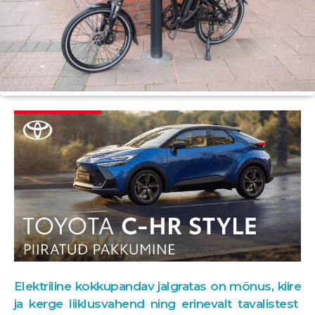
Elektriline kokkupandav jalgratas on mõnus, kiire
ja kerge liiklusvahend ning erinevalt tavalistest