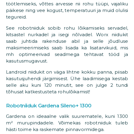
töötlemiseks, võttes arvesse nii rohu tüüpi, vajaliku
päikese ning vee kogust, temperatuuri ja muid olulisi
tegureid.
See robotniiduk sobib rohu lõikamiseks servadel,
kitsastel nurkadel ja isegi nõlvadel. Worx niidukit
saab juhtida rakenduse abil ja selle jõudluse
maksimeerimiseks saab lisada ka lisatarvikuid, mis
mh optimeerivad seadmega tehtavat tööd ja
kasutusmugavust.
Landroid niidukit on väga lihtne kokku panna, piisab
kasutusjuhendi järgimisest. Ühe laadimisega kestab
selle aku kuni 120 minutit, see on julge 2 tundi
tõhusat katkestusteta rohulõikamist!
Robotniiduk Gardena Sileno+ 1300
Gardena on ideaalne valik suurematele, kuni 1300
m² murupindadele. Võimekas robotniiduk tuleb
hästi toime ka raskemate pinnavormidega.