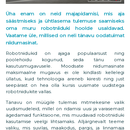
Üha enam on neid majapidamisi, mis aja
säästmiseks ja ühtlasema tulemuse saamiseks
oma muru robotniiduki hoolde usaldavad.
Vaatame üle, millised on neli tänavu oodatuimat
niidumasinat.
Robotniidukid on ajaga populaarsust ning
poolehoidu kogunud, seda tänu oma
kasutusmugavusele. Moodsate niidumasinate
maksimaalne mugavus ei ole kindlasti kellelegi
üllatus, kuid tehnoloogia areneb kiiresti ning just
seepärast on hea olla kursis uusimate uudistega
robotniidukite vallas.
Tänavu on müügile tulemas mitmekesine valik
uudismudeleid, millel on ridamisi uusi ja varasemast
ägedamaid funktsioone, mis muudavad robotniiduki
kasutamise veelgi lihtsamaks. Alljärgnevalt teeme
valiku, mis suvilas, maakodus, pargis, ja linnamaja