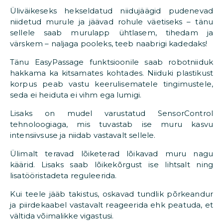
Üliväikeseks hekseldatud niidujäägid pudenevad
niidetud murule ja jäävad rohule väetiseks – tänu
sellele saab murulapp ühtlasem, tihedam ja
värskem – naljaga pooleks, teeb naabrigi kadedaks!
Tänu EasyPassage funktsioonile saab robotniiduk
hakkama ka kitsamates kohtades. Niiduki plastikust
korpus peab vastu keerulisematele tingimustele,
seda ei heiduta ei vihm ega lumigi.
Lisaks on mudel varustatud SensorControl
tehnoloogiaga, mis tuvastab ise muru kasvu
intensiivsuse ja niidab vastavalt sellele.
Ülimalt teravad lõiketerad lõikavad muru nagu
käärid. Lisaks saab lõikekõrgust ise lihtsalt ning
lisatööristadeta reguleerida.
Kui teele jääb takistus, oskavad tundlik põrkeandur
ja piirdekaabel vastavalt reageerida ehk peatuda, et
vältida võimalikke vigastusi.