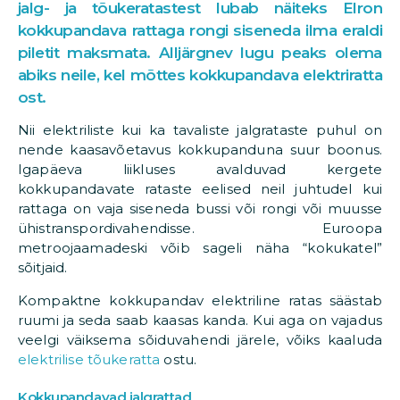
jalg- ja tõukeratastest lubab näiteks Elron
kokkupandava rattaga rongi siseneda ilma eraldi
piletit maksmata. Alljärgnev lugu peaks olema
abiks neile, kel mõttes kokkupandava elektriratta
ost.
Nii elektriliste kui ka tavaliste jalgrataste puhul on
nende kaasavõetavus kokkupanduna suur boonus.
Igapäeva liikluses avalduvad kergete
kokkupandavate rataste eelised neil juhtudel kui
rattaga on vaja siseneda bussi või rongi või muusse
ühistranspordivahendisse. Euroopa
metroojaamadeski võib sageli näha “kokukatel”
sõitjaid.
Kompaktne kokkupandav elektriline ratas säästab
ruumi ja seda saab kaasas kanda. Kui aga on vajadus
veelgi väiksema sõiduvahendi järele, võiks kaaluda
elektrilise tõukeratta
ostu.
Kokkupandavad jalgrattad