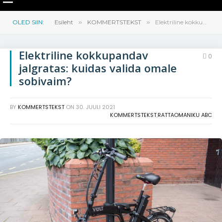
OLED SIIN:
Esileht
»
KOMMERTSTEKST
»
Elektriline kokkupandav jalgratas: kuidas valida omale sobivaim?
Elektriline kokkupandav
0
jalgratas: kuidas valida omale
sobivaim?
BY
KOMMERTSTEKST
ON
30. JUULI 2021
KOMMERTSTEKST
,
RATTAOMANIKU ABC