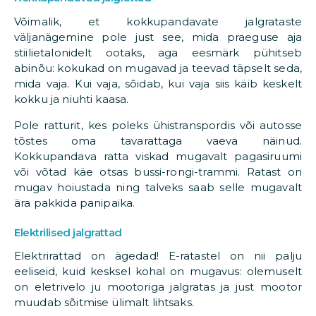
Võimalik, et kokkupandavate jalgrataste
väljanägemine pole just see, mida praeguse aja
stiilietalonidelt ootaks, aga eesmärk pühitseb
abinõu: kokukad on mugavad ja teevad täpselt seda,
mida vaja. Kui vaja, sõidab, kui vaja siis käib keskelt
kokku ja niuhti kaasa.
Pole ratturit, kes poleks ühistranspordis või autosse
tõstes oma tavarattaga vaeva näinud.
Kokkupandava ratta viskad mugavalt pagasiruumi
või võtad käe otsas bussi-rongi-trammi. Ratast on
mugav hoiustada ning talveks saab selle mugavalt
ära pakkida panipaika.
Elektrilised jalgrattad
Elektrirattad on ägedad! E-ratastel on nii palju
eeliseid, kuid kesksel kohal on mugavus: olemuselt
on eletrivelo ju mootoriga jalgratas ja just mootor
muudab sõitmise ülimalt lihtsaks.