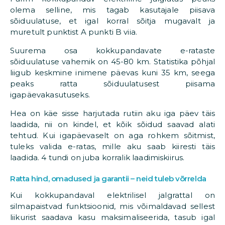
olema selline, mis tagab kasutajale piisava
sõiduulatuse, et igal korral sõitja mugavalt ja
muretult punktist A punkti B viia.
Suurema osa kokkupandavate e-rataste
sõiduulatuse vahemik on 45-80 km. Statistika põhjal
liigub keskmine inimene päevas kuni 35 km, seega
peaks ratta sõiduulatusest piisama
igapäevakasutuseks.
Hea on käe sisse harjutada rutiin aku iga päev täis
laadida, nii on kindel, et kõik sõidud saavad alati
tehtud. Kui igapäevaselt on aga rohkem sõitmist,
tuleks valida e-ratas, mille aku saab kiiresti täis
laadida. 4 tundi on juba korralik laadimiskiirus.
Ratta hind, omadused ja garantii – neid tuleb võrrelda
Kui kokkupandaval elektrilisel jalgrattal on
silmapaistvad funktsioonid, mis võimaldavad sellest
liikurist saadava kasu maksimaliseerida, tasub igal