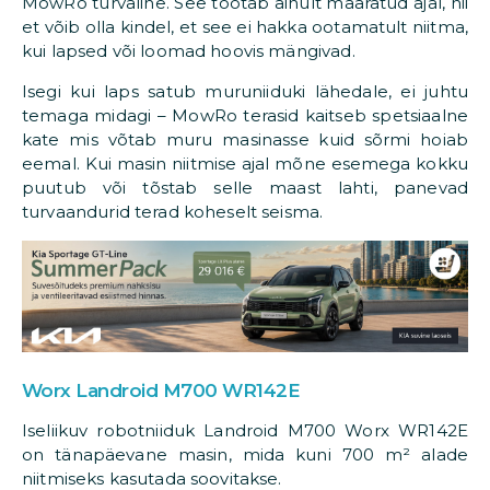
MowRo turvaline. See töötab ainult määratud ajal, nii
et võib olla kindel, et see ei hakka ootamatult niitma,
kui lapsed või loomad hoovis mängivad.
Isegi kui laps satub muruniiduki lähedale, ei juhtu
temaga midagi – MowRo terasid kaitseb spetsiaalne
kate mis võtab muru masinasse kuid sõrmi hoiab
eemal. Kui masin niitmise ajal mõne esemega kokku
puutub või tõstab selle maast lahti, panevad
turvaandurid terad koheselt seisma.
Worx Landroid M700 WR142E
Iseliikuv robotniiduk Landroid M700 Worx WR142E
on tänapäevane masin, mida kuni 700 m² alade
niitmiseks kasutada soovitakse.