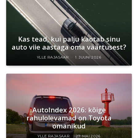
Kas tead, kui palju kaotab sinu
auto viie aastaga oma väärtusest?
YLLE RAJASAAR
1. JUUNI 2026
AutoIndex 2026: kõige
rahulolevamad on Toyota
omanikud
YLLE RAJASAAR
27. MAI 2026