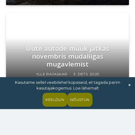
Uute autode müük jätkas
novembris mudaliigas
mugavlemist
YLLE RAJASAAR
3. DETS. 2025
Kasutame sellel veebilehel küpsiseid, et tagada parim
×
kasutajakogemus. Loe lähemalt
KEELDUN
NÕUSTUN
Toyota Land Cruiser – miks muuta