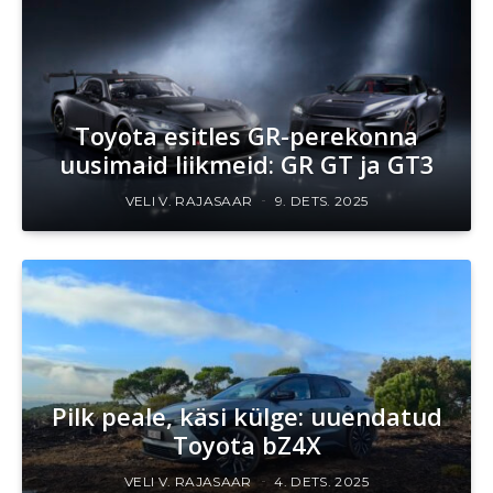
Toyota esitles GR-perekonna
uusimaid liikmeid: GR GT ja GT3
VELI V. RAJASAAR
9. DETS. 2025
Pilk peale, käsi külge: uuendatud
Toyota bZ4X
VELI V. RAJASAAR
4. DETS. 2025