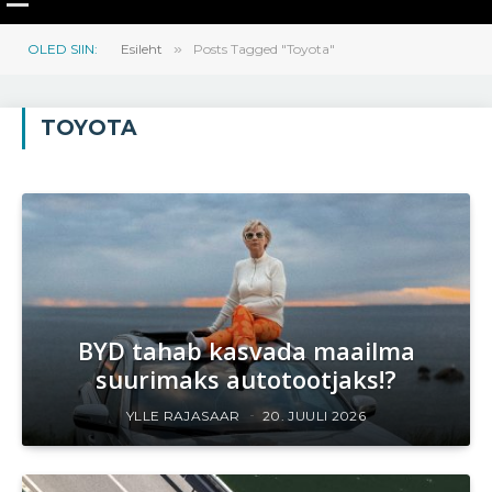
OLED SIIN:
Esileht
»
Posts Tagged "Toyota"
TOYOTA
BYD tahab kasvada maailma
suurimaks autotootjaks!?
YLLE RAJASAAR
20. JUULI 2026