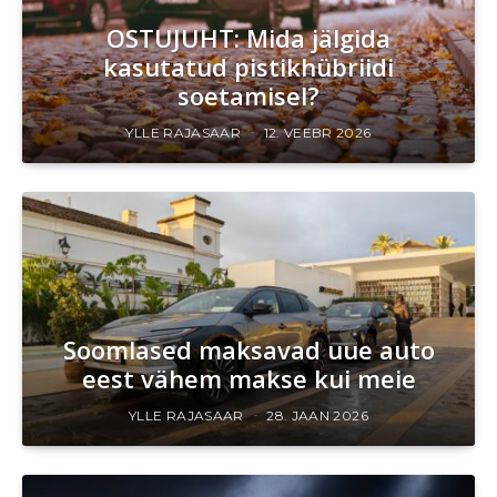
OSTUJUHT: Mida jälgida
kasutatud pistikhübriidi
soetamisel?
YLLE RAJASAAR
12. VEEBR 2026
Soomlased maksavad uue auto
eest vähem makse kui meie
YLLE RAJASAAR
28. JAAN 2026