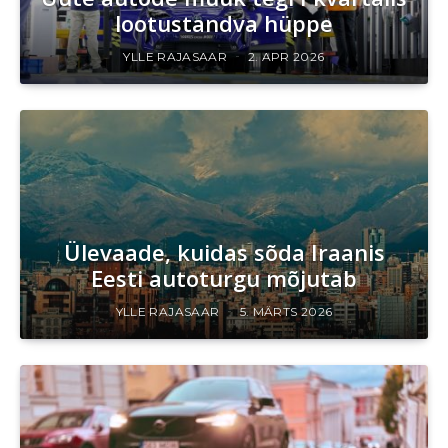
lootustandva hüppe
YLLE RAJASAAR
2. APR 2026
Ülevaade, kuidas sõda Iraanis
Eesti autoturgu mõjutab
YLLE RAJASAAR
5. MÄRTS 2026