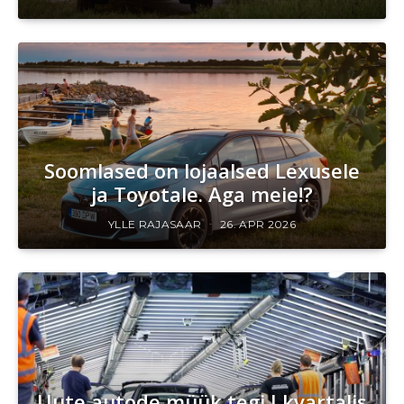
Soomlased on lojaalsed Lexusele
ja Toyotale. Aga meie!?
YLLE RAJASAAR
26. APR 2026
Uute autode müük tegi I kvartalis