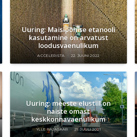
Uuring: Maisipõhise etanooli
kasutamine on arvatust
loodusvaenulikum
ACCELERISTA
22. JUUNI 2022
Uuring: meeste elustiil on
naiste omast
keskkonnavaenulikum
YLLE RAJASAAR
21. JUULI 2021