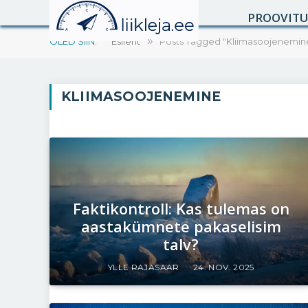
PROOVIT
OLED SIIN:
Esileht
»
Posts Tagged "Kliimasoojenemin
KLIIMASOOJENEMINE
Faktikontroll: Kas tulemas on
aastakümnete pakaselisim
talv?
YLLE RAJASAAR
24. NOV. 2025