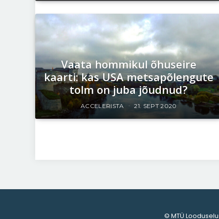
Vaata hommikul õhuseire
kaarti: kas USA metsapõlengute
tolm on juba jõudnud?
ACCELERISTA
21. SEPT 2020
© MTÜ Looduselu