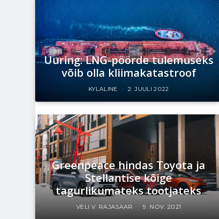
Uuring: LNG-pöörde tulemuseks
võib olla kliimakatastroof
KYLALINE
2. JUULI 2022
Greenpeace hindas Toyota ja
Stellantise kõige
tagurlikumateks tootjateks
VELI V. RAJASAAR
9. NOV. 2021