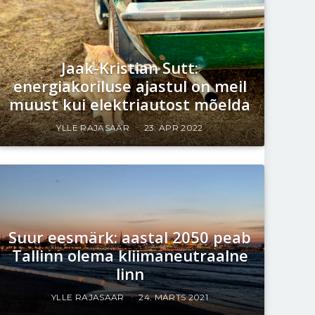
Jaak-Kristian Sutt:
energiakoriluse ajastul on meil
muust kui elektriautost mõelda
YLLE RAJASAAR
23. APR 2022
Suur eesmärk: aastal 2050 peab
Tallinn olema kliimaneutraalne
linn
YLLE RAJASAAR
24. MÄRTS 2021