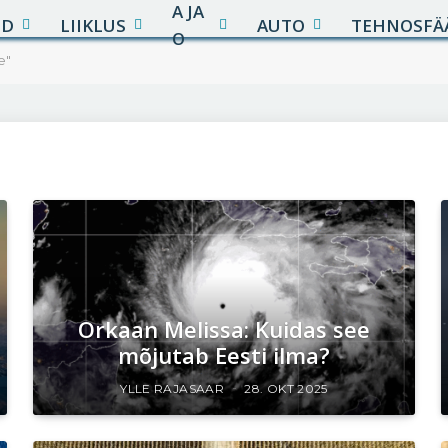
A JA
UD
LIIKLUS
AUTO
TEHNOSFÄ
O
e"
Orkaan Melissa: Kuidas see
mõjutab Eesti ilma?
YLLE RAJASAAR
28. OKT 2025