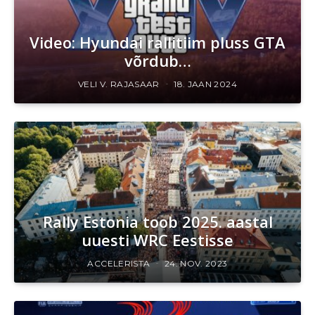
Video: Hyundai rallitiim pluss GTA
võrdub…
VELI V. RAJASAAR
18. JAAN 2024
Rally Estonia toob 2025. aastal
uuesti WRC Eestisse
ACCELERISTA
24. NOV. 2023