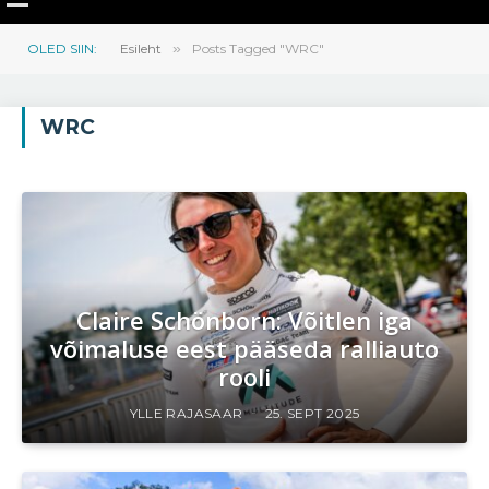
OLED SIIN:
Esileht
»
Posts Tagged "WRC"
WRC
Claire Schönborn: Võitlen iga
võimaluse eest pääseda ralliauto
rooli
YLLE RAJASAAR
25. SEPT 2025