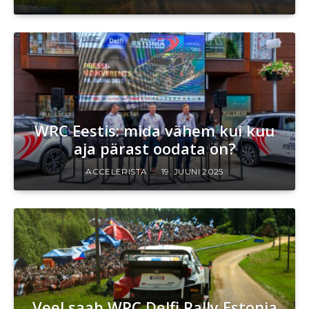
WRC Eestis: mida vähem kui kuu
aja pärast oodata on?
ACCELERISTA
19. JUUNI 2025
Veel saab WRC Delfi Rally Estonia