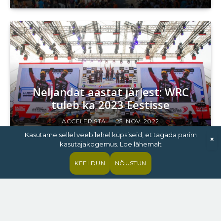
Neljandat aastat järjest: WRC
tuleb ka 2023 Eestisse
ACCELERISTA
25. NOV. 2022
Kasutame sellel veebilehel küpsiseid, et tagada parim
×
kasutajakogemus. Loe lähemalt
KEELDUN
NÕUSTUN
FIA omistas Rally Estoniale
jätkusuutlikkuse kõige kõrgema