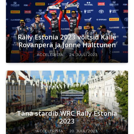
Rally Estonia 2023 võitsid Kalle
Rovanperä ja Jonne Halttunen
ACCELERISTA
24. JUULI 2023
Täna stardib WRC Rally Estonia
2023
ACCELERISTA
20. JUULI 2023