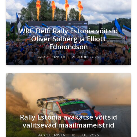
WRC Delfi Rally Estonia võitsid
Oliver Solberg ja Elliott
Edmondson
ACCELERISTA
21. JUULI 2025
Rally Estonia avakatse võitsid
valitsevad maailmameistrid
ACCELERISTA
18. JUULI 2025