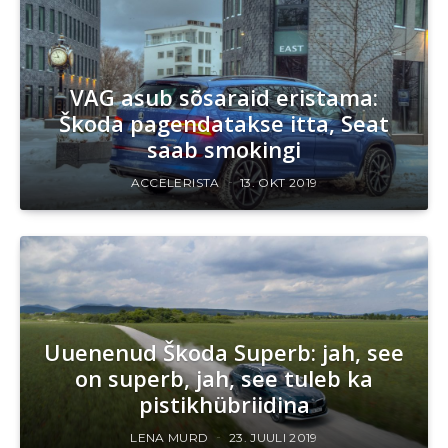
VAG asub sõsaraid eristama:
Škoda pagendatakse itta, Seat
saab smokingi
ACCELERISTA
13. OKT 2019
Uuenenud Škoda Superb: jah, see
on superb, jah, see tuleb ka
pistikhübriidina
LENA MURD
23. JUULI 2019