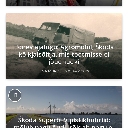
Põnev ajalugu: Agromobil, Škoda
kõikjalsõitja, mis tootmisse ei
jõudnudki
LENA MURD
20. APR 2020
Škoda Superb iV pistikhübriid:
mõjub nagu Audi, sõidab nagu e-