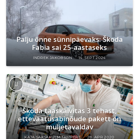
Palju õnne sünnipäevaks: Škoda
Fabia sai 25-aastaseks
INDREK JAKOBSON
14. SEPT 2024
Škoda taaskäivitas 3 tehast,
ettevaatusabinõude pakett on
muljetavaldav
KAJA SAKSAKULM TAMPERE
28. APR 2020