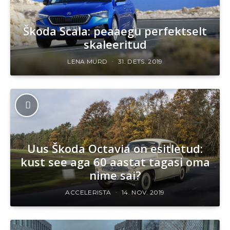
Škoda Scala: peaaegu perfektselt
skaleeritud
LENA MURD
31. DETS. 2019
Uus Škoda Octavia on esitletud:
kust see aga 60 aastat tagasi oma
nime sai?
ACCELERISTA
14. NOV. 2019