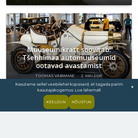
Muuseumikratt soovitab:
Tšehhimaa automuuseumid
ootavad avastamist
TOOMAS VABAMÄE
2. MAI 2019
Kasutame sellel veebilehel küpsiseid, et tagada parim
×
kasutajakogemus. Loe lähemalt
KEELDUN
NÕUSTUN
Pilk peale: Škoda Scala on stiilne,
ruumikas, ühenduv… ja