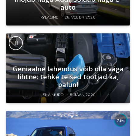
auto
KYLALINE
26. VEEBR 2020
Geniaalne lahendus võib olla väga
lihtne: tehke teised tootjad ka,
palun!
LENA MURD
5. JAAN 2020
73