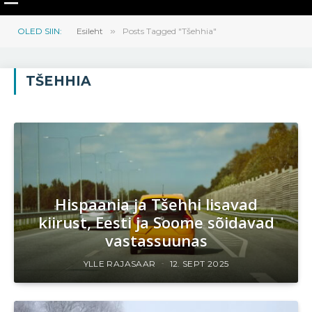
OLED SIIN:
Esileht
»
Posts Tagged "Tšehhia"
TŠEHHIA
Hispaania ja Tšehhi lisavad
kiirust, Eesti ja Soome sõidavad
vastassuunas
YLLE RAJASAAR
12. SEPT 2025