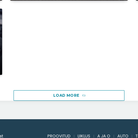
VIDEO: Rudolf-the-V6-Reindeer
ehk ühe rokkiva Jõuluvana
tavaline tööpäev
ACCELERISTA
22. DETS. 2017
Porschedega Leipzigi testirajal
ehk suhkruhaige seiklused
kommipoes