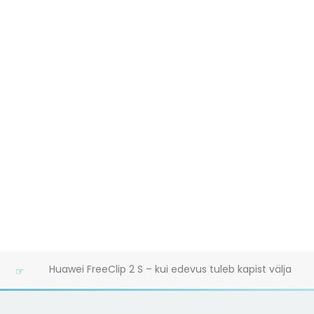
Ood poistele: Vahtralehe märgiga BMW ongi mu lemmikaut