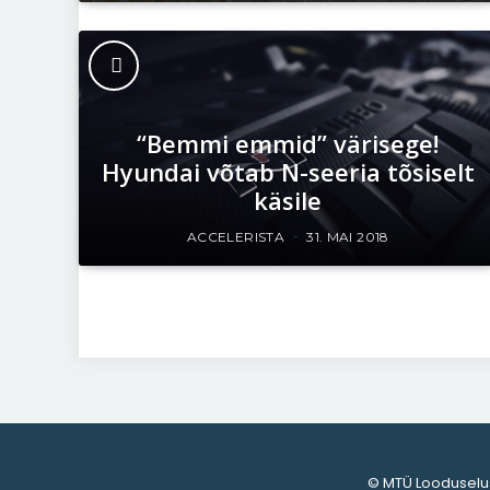
“Bemmi emmid” värisege!
Hyundai võtab N-seeria tõsiselt
käsile
ACCELERISTA
31. MAI 2018
Kia Stinger – nõelab pehmelt,
see-eest täpselt
preemiumklassi õrna kohta