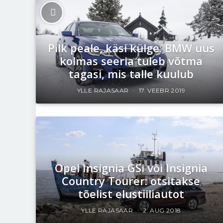
Pilk peale, käsi külge: BMW uus
kolmas seeria tuleb võtma
tagasi, mis talle kuulub
YLLE RAJASAAR
17. VEEBR 2019
Opel Insignia GSi või Insignia
Country Tourer: otsitakse
tõelist elustiiliautot
YLLE RAJASAAR
2. AUG 2018