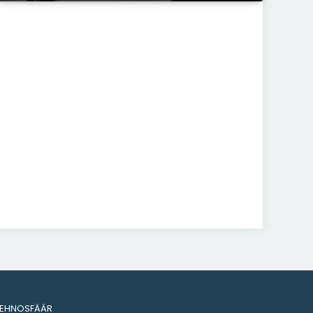
Uus täht autotaeva kõrgustes
on sündinud: saage tuttavaks,
Polestar 1
ACCELERISTA
18. OKT 2017
Frankfurdi autonäitus läheneb:
millega püüab meid seekord
üllatada Opel?