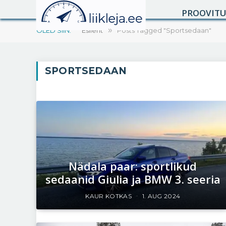
PROOVIT
OLED SIIN:
Esileht
»
Posts Tagged "Sportsedaan"
SPORTSEDAAN
Nädala paar: sportlikud
sedaanid Giulia ja BMW 3. seeria
KAUR KOTKAS
1. AUG 2024