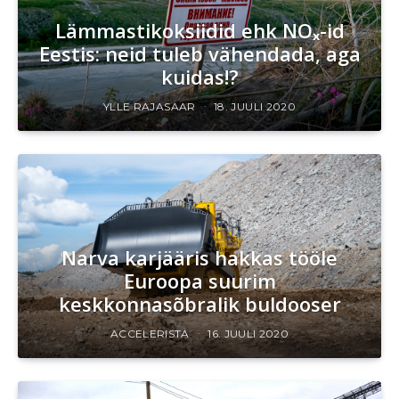
Lämmastikoksiidid ehk NOₓ-id
Eestis: neid tuleb vähendada, aga
kuidas!?
YLLE RAJASAAR
18. JUULI 2020
Narva karjääris hakkas tööle
Euroopa suurim
keskkonnasõbralik buldooser
ACCELERISTA
16. JUULI 2020