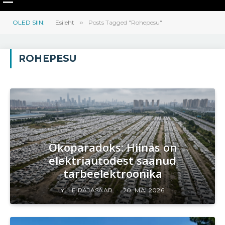
OLED SIIN:
Esileht
»
Posts Tagged "Rohepesu"
ROHEPESU
Ökoparadoks: Hiinas on
elektriautodest saanud
tarbeelektroonika
YLLE RAJASAAR
20. MAI 2026