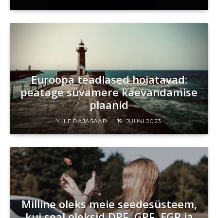
Euroopa teadlased hoiatavad:
peatage süvamere kaevandamise
plaanid
YLLE RAJASAAR
19. JUUNI 2023
Milline oleks meie seedesüsteem,
kui seal oleksid DPF, GPF, EGR ja