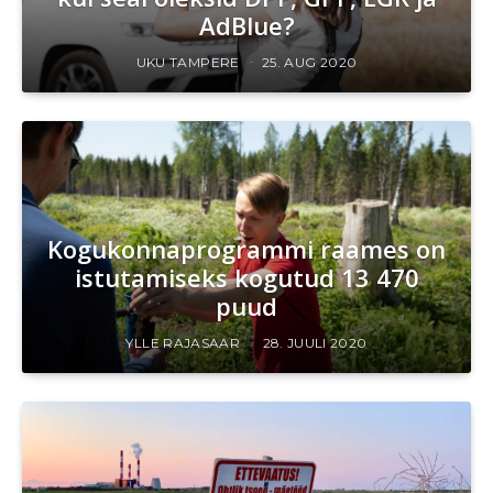
AdBlue?
UKU TAMPERE
25. AUG 2020
Kogukonnaprogrammi raames on
istutamiseks kogutud 13 470
puud
YLLE RAJASAAR
28. JUULI 2020