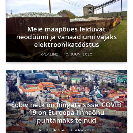
Meie maapõues leiduvat
neodüümi ja vanaadiumi vajaks
elektroonikatööstus
KYLALINE
10. JUUNI 2020
Sobiv hetk on hingata sisse: COVID
19 on Euroopa linnaõhu
puhtamaks teinud
ACCELERISTA
6. APR 2020