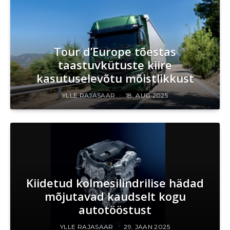
Tour d’Europe tõestas
taastuvkütuste kiire
kasutuselevõtu mõistlikkust
YLLE RAJASAAR
18. AUG 2025
Kiidetud kolmesilindrilise hädad
mõjutavad kaudselt kogu
autotööstust
YLLE RAJASAAR
29. JAAN 2025