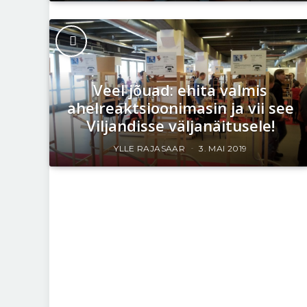
Veel jõuad: ehita valmis
ahelreaktsioonimasin ja vii see
Viljandisse väljanäitusele!
YLLE RAJASAAR
3. MAI 2019
Mõisted selgeks:
beebibuumeritest z-ni. Vaata
järele, millisesse põlvkonda
kuulud sina