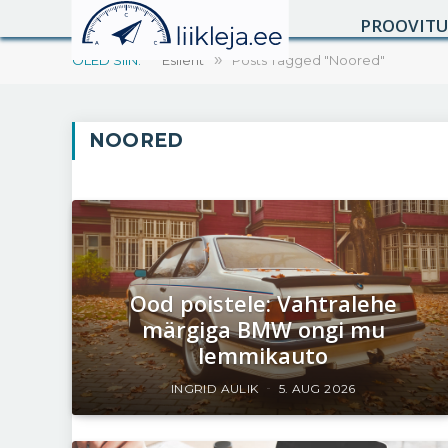
PROOVIT
OLED SIIN:
Esileht
»
Posts Tagged "Noored"
NOORED
Ood poistele: Vahtralehe
märgiga BMW ongi mu
lemmikauto
INGRID AULIK
5. AUG 2026