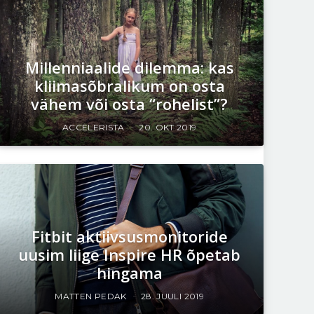
Millenniaalide dilemma: kas
kliimasõbralikum on osta
vähem või osta “rohelist”?
ACCELERISTA
20. OKT 2019
Fitbit aktiivsusmonitoride
uusim liige Inspire HR õpetab
hingama
MATTEN PEDAK
28. JUULI 2019