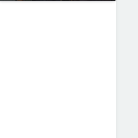
Nutikas pakiveo
jagamisteenuse äpp tõi
noortele leiutajatele Digi Pass
konkursi esikoha
ACCELERISTA
23. VEEBR 2018
Uuring: Y-generatsioon muudab
autoostu paradigmat