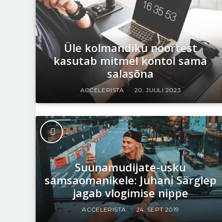
Üle kolmandiku noortest
kasutab mitmel kontol sama
salasõna
ACCELERISTA
20. JUULI 2023
Suunamudijate-usku
samsaomanikele: Juhani Särglep
jagab vlogimise nippe
ACCELERISTA
24. SEPT 2019