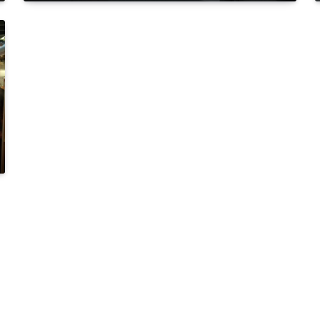
Julge hundi rind on rasvane!
Noorte disainerite laual on
Škoda Karoq kabriolett
ACCELERISTA
21. APR 2018
Õpi või ise! Viljandi
Kutseõppekeskus saab moodsa
autoerialade koolituskeskuse