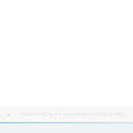
Ood poistele: Vahtralehe märgiga BMW ongi mu lemmikaut