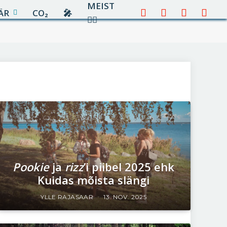
MEIST
ÄR
CO₂
🎤︎︎
Facebook
X
Instagram
YouTu
✍🏻
(Twitter)
Pookie
ja
rizz
’i piibel 2025 ehk
Kuidas mõista slängi
YLLE RAJASAAR
13. NOV. 2025