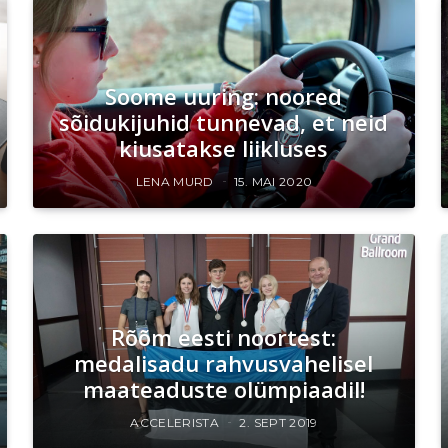
Soome uuring: noored
sõidukijuhid tunnevad, et neid
kiusatakse liikluses
LENA MURD
15. MAI 2020
Rõõm eesti noortest:
medalisadu rahvusvahelisel
maateaduste olümpiaadil!
ACCELERISTA
2. SEPT 2019