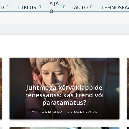
A JA
UD
LIIKLUS
AUTO
TEHNOSFÄ
O
Juhtmega kõrvaklappide
renessanss: kas trend või
paratamatus?
YLLE RAJASAAR
23. MÄRTS 2026