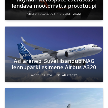
lendava mootorratta prototüüpi
VELI V. RAJASAAR
7. JUUNI 2022
Asi areneb: Suvel lisandub NAG
lennuparki esimene Airbus A320
ACCELERISTA
18. APR 2022