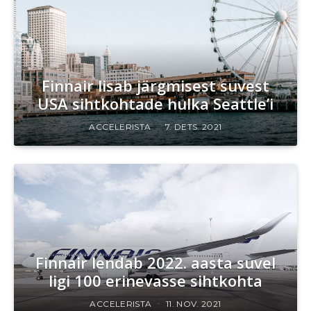
Finnair lisab järgmisest suvest
USA sihtkohtade hulka Seattle’i
ACCELERISTA
7. DETS. 2021
Finnair lendab 2022. aasta suvel
ligi 100 erinevasse sihtkohta
ACCELERISTA
11. NOV. 2021