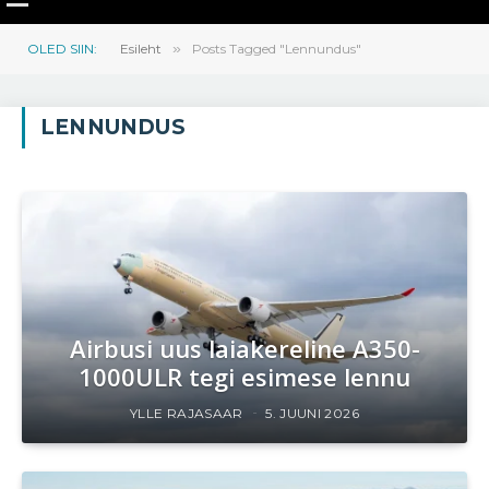
OLED SIIN:
Esileht
»
Posts Tagged "Lennundus"
LENNUNDUS
Airbusi uus laiakereline A350-
1000ULR tegi esimese lennu
YLLE RAJASAAR
5. JUUNI 2026