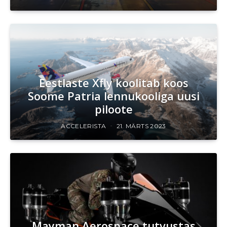
Eestlaste Xfly koolitab koos
Soome Patria lennukooliga uusi
piloote
ACCELERISTA
21. MÄRTS 2023
Mayman Aerospace tutvustas