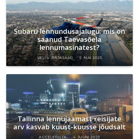
Subaru lennundusajalugu: mis on
saanud Taevasõela
lennumasinatest?
VELI V. RAJASAAR
9. MAI 2025
Tallinna lennujaamast reisijate
arv kasvab kuust-kuusse jõudsalt
ACCELERISTA
4. JUUNI 2023