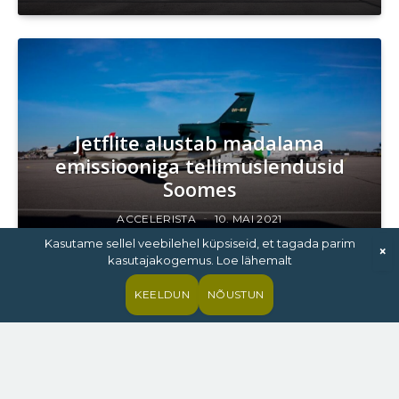
Jetflite alustab madalama
emissiooniga tellimuslendusid
Soomes
ACCELERISTA
10. MAI 2021
Kasutame sellel veebilehel küpsiseid, et tagada parim
×
kasutajakogemus. Loe lähemalt
KEELDUN
NÕUSTUN
Keset lendu pardakompuutri
taaskäivitamine viis