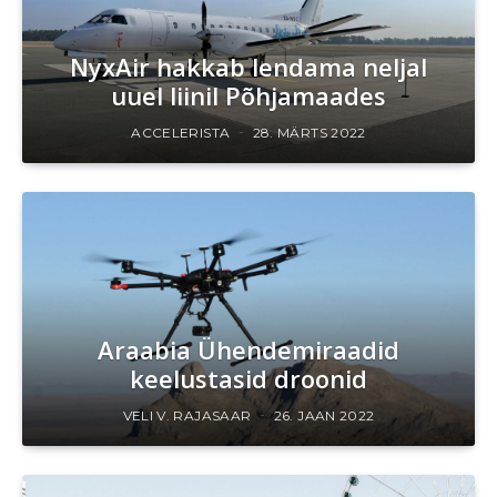
NyxAir hakkab lendama neljal
uuel liinil Põhjamaades
ACCELERISTA
28. MÄRTS 2022
Araabia Ühendemiraadid
keelustasid droonid
VELI V. RAJASAAR
26. JAAN 2022