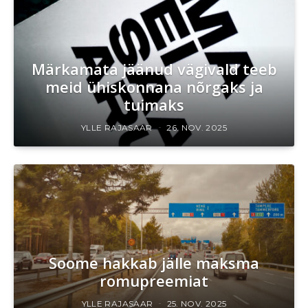
Märkamata jäänud vägivald teeb
meid ühiskonnana nõrgaks ja
tuimaks
YLLE RAJASAAR
26. NOV. 2025
Soome hakkab jälle maksma
romupreemiat
YLLE RAJASAAR
25. NOV. 2025