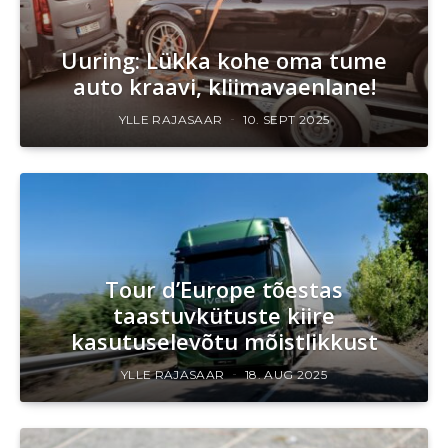
Uuring: Lükka kohe oma tume
auto kraavi, kliimavaenlane!
YLLE RAJASAAR
10. SEPT 2025
Tour d’Europe tõestas
taastuvkütuste kiire
kasutuselevõtu mõistlikkust
YLLE RAJASAAR
18. AUG 2025