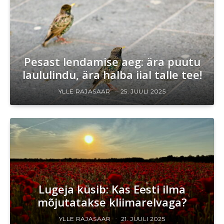
Pesast lendamise aeg: ära puutu
laululindu, ära halba iial talle tee!
YLLE RAJASAAR
25. JUULI 2025
Lugeja küsib: Kas Eesti ilma
mõjutatakse kliimarelvaga?
YLLE RAJASAAR
21. JUULI 2025