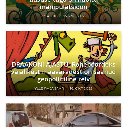
manipulatsioon
KYLALINE
27. OKT 2025
DRAAKONI AJASTU: Rohepöördeks
vajalikest maavaradest on saanud
geopoliitiline relv
YLLE RAJASAAR
16. OKT 2025