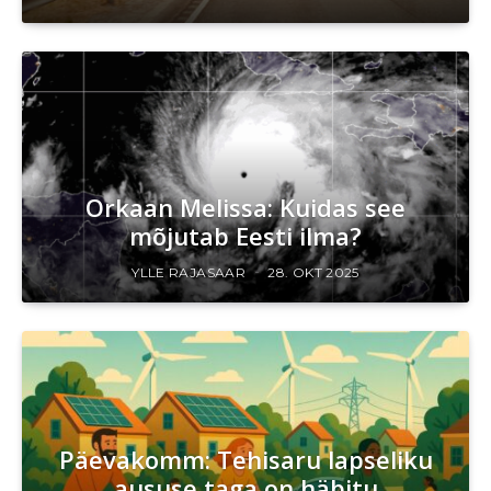
Orkaan Melissa: Kuidas see
mõjutab Eesti ilma?
YLLE RAJASAAR
28. OKT 2025
Päevakomm: Tehisaru lapseliku
aususe taga on häbitu