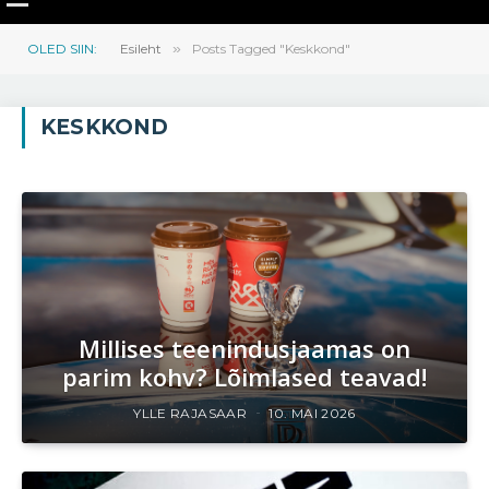
OLED SIIN:
Esileht
»
Posts Tagged "Keskkond"
KESKKOND
Millises teenindusjaamas on
parim kohv? Lõimlased teavad!
YLLE RAJASAAR
10. MAI 2026