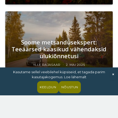
Soome metsandusekspert:
Teeäärsed kaasikud vähendaksid
ulukiõnnetusi
YLLE RAJASAAR
2. MAI 2025
Kasutame sellel veebilehel küpsiseid, et tagada parim
×
kasutajakogemus. Loe lähemalt
KEELDUN
NÕUSTUN
Mis on atmosfäärist põhjustatud
vibratsioon ja kas see ohustab ka