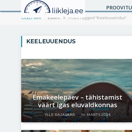
PROOVIT
OLED SIIN:
Esileht
»
Posts Tagged "Keeleuuendus"
KEELEUUENDUS
Emakeelepäev – tähistamist
väärt igas eluvaldkonnas
YLLE RAJASAAR
14. MÄRTS 2026