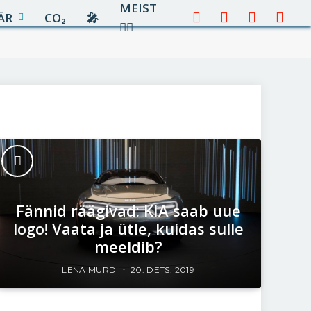
MEIST
ÄR
CO₂
🎤︎︎
Facebook
X
Instagram
YouTu
✍🏻
(Twitter)
Fännid räägivad: KIA saab uue
logo! Vaata ja ütle, kuidas sulle
meeldib?
LENA MURD
20. DETS. 2019