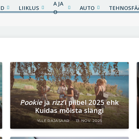
A JA
UD
LIIKLUS
AUTO
TEHNOSFÄ
O
Pookie
ja
rizz
’i piibel 2025 ehk
Kuidas mõista slängi
YLLE RAJASAAR
13. NOV. 2025