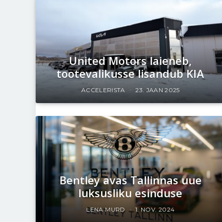
United Motors laieneb,
tootevalikusse lisandub KIA
ACCELERISTA
23. JAAN 2025
Bentley avas Tallinnas uue
luksusliku esinduse
LENA MURD
1. NOV. 2024