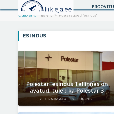
PROOVIT
OLED SIIN:
Esileht
»
Posts Tagged "esindus"
ESINDUS
Polestari esindus Tallinnas on
avatud, tuleb ka Polestar 3
YLLE RAJASAAR
17. JUUNI 2026