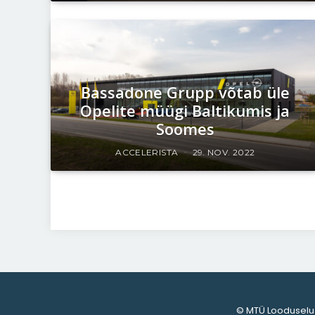
Bassadone Grupp võtab üle
Opelite müügi Baltikumis ja
Soomes
ACCELERISTA
29. NOV. 2022
© MTÜ Looduselu