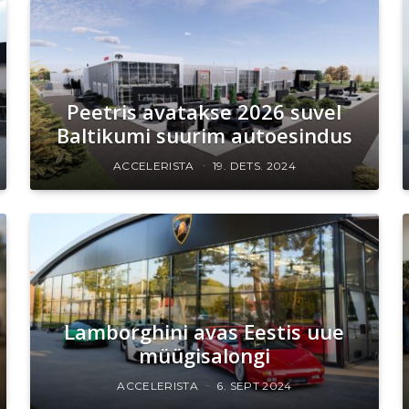
Peetris avatakse 2026 suvel
Baltikumi suurim autoesindus
ACCELERISTA
19. DETS. 2024
Lamborghini avas Eestis uue
müügisalongi
ACCELERISTA
6. SEPT 2024