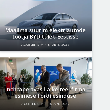
Maailma suurim elektriautode
tootja BYD tuleb Eestisse
ACCELERISTA
5. DETS. 2024
Inchcape avas Läike teel firma
esimese Fordi esinduse
ACCELERISTA
26. APR 2024