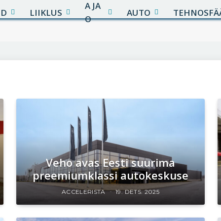
A JA
UD
LIIKLUS
AUTO
TEHNOSFÄ
O
Veho avas Eesti suurima
preemiumklassi autokeskuse
ACCELERISTA
19. DETS. 2025