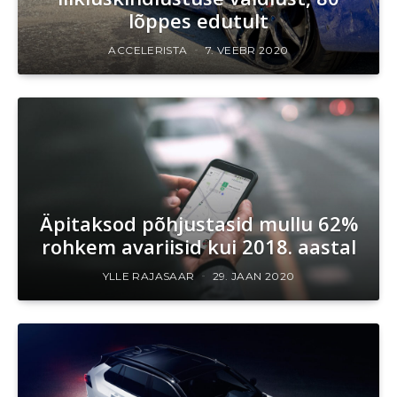
lõppes edutult
ACCELERISTA
7. VEEBR 2020
Äpitaksod põhjustasid mullu 62%
rohkem avariisid kui 2018. aastal
YLLE RAJASAAR
29. JAAN 2020