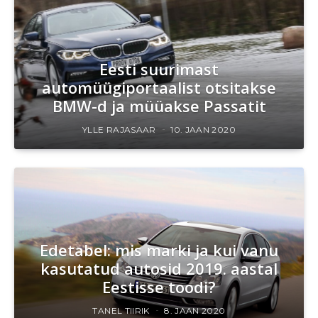
Eesti suurimast
automüügiportaalist otsitakse
BMW-d ja müüakse Passatit
YLLE RAJASAAR
10. JAAN 2020
Edetabel: mis marki ja kui vanu
kasutatud autosid 2019. aastal
Eestisse toodi?
TANEL TIIRIK
8. JAAN 2020