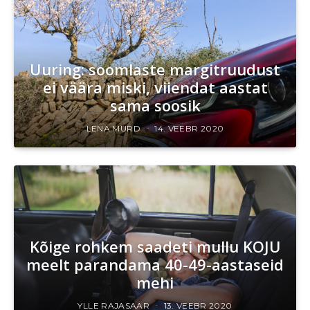
Uuring: soomlaste margitruudust
ei väära miski, viiendat aastat
sama soosik
LENA MURD
14. VEEBR 2020
Kõige rohkem saadeti mullu KOJU
meelt parandama 40-49-aastaseid
mehi
YLLE RAJASAAR
13. VEEBR 2020