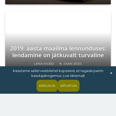
2019. aasta maailma lennunduses:
lendamine on jätkuvalt turvaline
LENA MURD
8. JAAN 2020
Kasutame sellel veebilehel küpsiseid, et tagada parim
×
kasutajakogemus. Loe lähemalt
KEELDUN
NÕUSTUN
2019. aasta oli Eesti
automüüjatele hea, aga mida