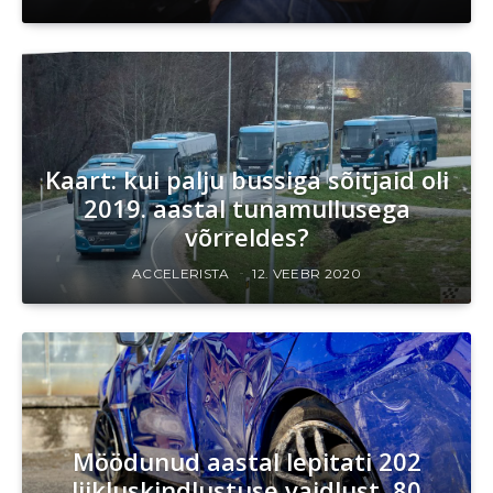
Kaart: kui palju bussiga sõitjaid oli
2019. aastal tunamullusega
võrreldes?
ACCELERISTA
12. VEEBR 2020
Möödunud aastal lepitati 202
liikluskindlustuse vaidlust, 80