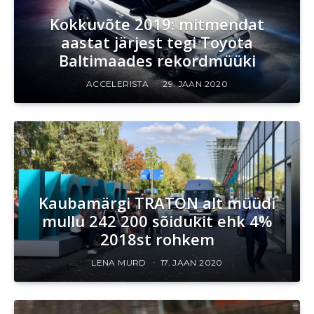
Kokkuvõte 2019: mitmendat
aastat järjest tegi Toyota
Baltimaades rekordmüüki
ACCELERISTA
29. JAAN 2020
Kaubamärgi TRATON alt müüdi
mullu 242 200 sõidukit ehk 4%
2018st rohkem
LENA MURD
17. JAAN 2020