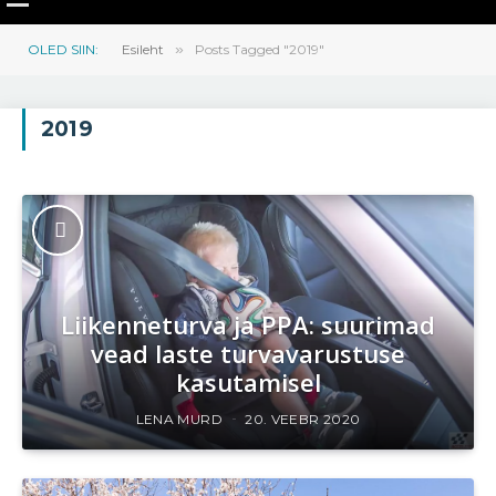
OLED SIIN:
Esileht
»
Posts Tagged "2019"
2019
Liikenneturva ja PPA: suurimad
vead laste turvavarustuse
kasutamisel
LENA MURD
20. VEEBR 2020